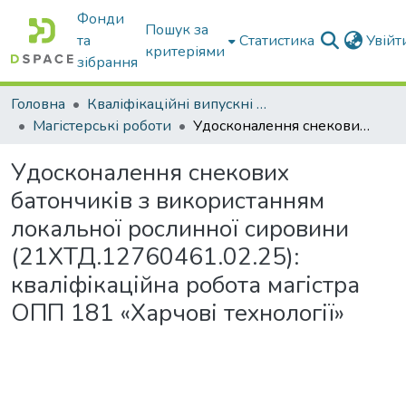
Фонди
Пошук за
та
Статистика
Увій
критеріями
зібрання
Головна
Кваліфікаційні випускні роботи бакалаврів і магістрів
Магістерські роботи
Удосконалення снекових батончиків з використанням локальної рослинної сировини (21ХТД.12760461.02.25): кваліфікаційна робота магістра ОПП 181 «Харчові технології»
Удосконалення снекових
батончиків з використанням
локальної рослинної сировини
(21ХТД.12760461.02.25):
кваліфікаційна робота магістра
ОПП 181 «Харчові технології»