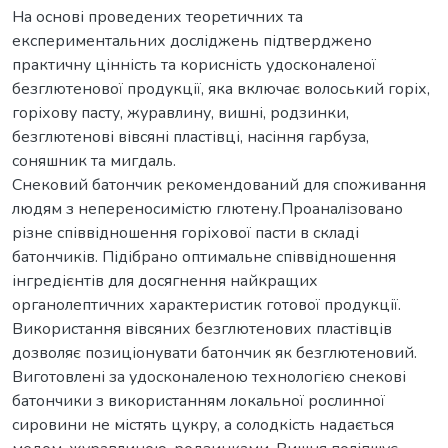
На основі проведених теоретичних та
експериментальних досліджень підтверджено
практичну цінність та корисність удосконаленої
безглютенової продукції, яка включає волоський горіх,
горіхову пасту, журавлину, вишні, родзинки,
безглютенові вівсяні пластівці, насіння гарбуза,
соняшник та мигдаль.
Снековий батончик рекомендований для споживання
людям з непереносимістю глютену.Проаналізовано
різне співвідношення горіхової пасти в складі
батончиків. Підібрано оптимальне співвідношення
інгредієнтів для досягнення найкращих
органолептичних характеристик готової продукції.
Використання вівсяних безглютенових пластівців
дозволяє позиціонувати батончик як безглютеновий.
Виготовлені за удосконаленою технологією снекові
батончики з використанням локальної рослинної
сировини не містять цукру, а солодкість надається