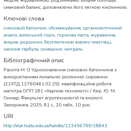
медом, журавлиною, родзинками. Вишня поліпшує
смаковий баланс, доповнюючи його легкою кислинкою.
Ключові слова
снековий батончик
,
обсмажування
,
органолептичний
аналіз
,
волоський горіх
,
горіхова паста
,
журавлина
,
вишня
,
родзинки
,
безглютенові вівсяні пластівці
,
насіння гарбуза
,
соняшник
,
мигдаль
Бібліографічний опис
Раскіта М. О Удосконалення снекових батончиків з
використанням локальної рослинної сировини
(21ХТД.12760461.02.25): кваліфікаційна робота
магістра ОПП 181 «Харчові технології» / Кер. Ю. М.
Гончар; Факультет агротехнологій та екології.
Запоріжжя, 2025. 81 с., 20 табл., 10 рис.
URI
http://elar.tsatu.edu.ua/handle/123456789/18843