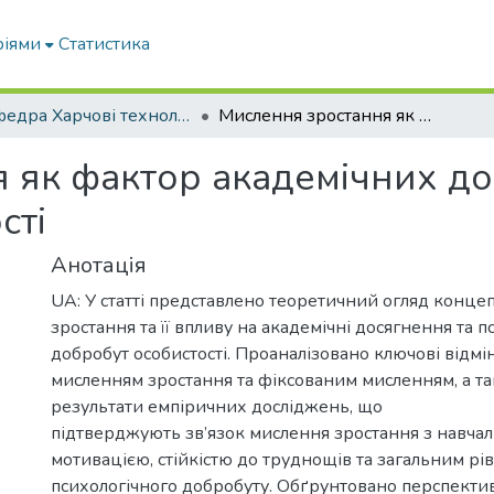
ріями
Статистика
Кафедра Харчові технологіі та готельно-ресторанна справа
Мислення зростання як фактор академічних досягнень та психологічної стійкості
 як фактор академічних до
сті
Анотація
UA: У статті представлено теоретичний огляд конце
зростання та її впливу на академічні досягнення та 
добробут особистості. Проаналізовано ключові відмі
мисленням зростання та фіксованим мисленням, а т
результати емпіричних досліджень, що
підтверджують зв’язок мислення зростання з навчал
мотивацією, стійкістю до труднощів та загальним рі
психологічного добробуту. Обґрунтовано перспекти