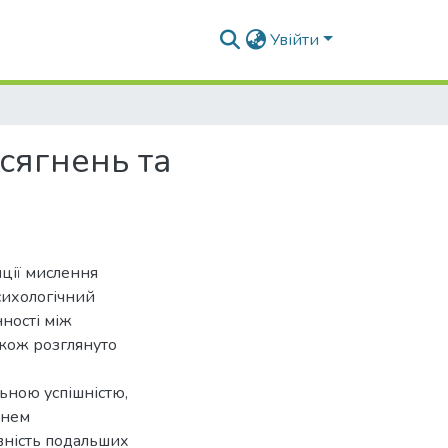
Увійти
сягнень та
пції мислення
психологічний
нності між
акож розглянуто
ьною успішністю,
внем
вність подальших