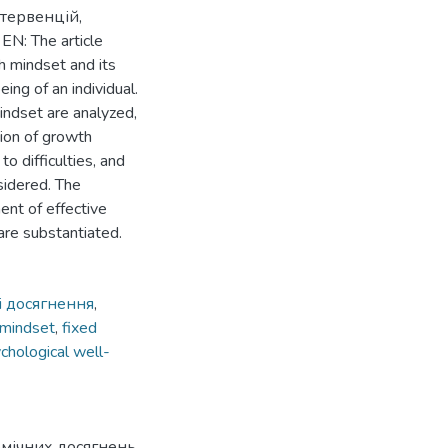
нтервенцій,
N: The article
h mindset and its
ng of an individual.
ndset are analyzed,
tion of growth
o difficulties, and
sidered. The
ent of effective
are substantiated.
і досягнення
,
mindset
,
fixed
chological well-
емічних досягнень