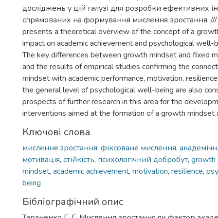
досліджень у цій галузі для розробки ефективних і
спрямованих на формування мислення зростання. /// E
presents a theoretical overview of the concept of a growt
impact on academic achievement and psychological well-bei
The key differences between growth mindset and fixed mi
and the results of empirical studies confirming the connec
mindset with academic performance, motivation, resilience t
the general level of psychological well-being are also con
prospects of further research in this area for the developm
interventions aimed at the formation of a growth mindset 
Ключові слова
мислення зростання
,
фіксоване мислення
,
академічн
мотивація
,
стійкість
,
психологічний добробут
,
growth 
mindset
,
academic achievement
,
motivation
,
resilience
,
psy
being
Бібліографічний опис
Тараненко Г. Г. Мислення зростання як фактор акад