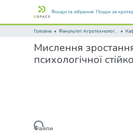
Фонди та зібрання
Пошук за крите
Головна
Факультет Агротехнологій та екології
Мислення зростання
психологічної стійко
Вантажиться...
Файли