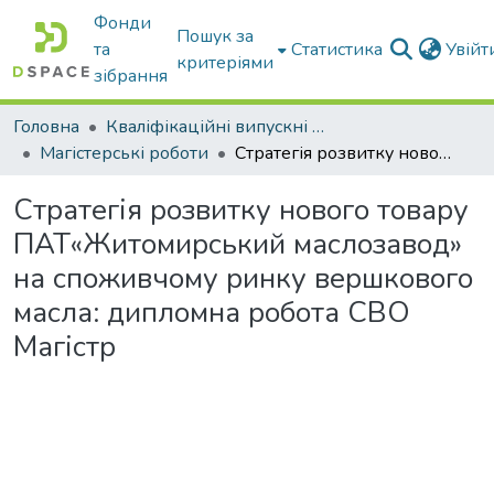
Фонди
Пошук за
та
Статистика
Увій
критеріями
зібрання
Головна
Кваліфікаційні випускні роботи бакалаврів і магістрів
Магістерські роботи
Стратегія розвитку нового товару ПАТ«Житомирський маслозавод» на споживчому ринку вершкового масла: дипломна робота СВО Магістр
Стратегія розвитку нового товару
ПАТ«Житомирський маслозавод»
на споживчому ринку вершкового
масла: дипломна робота СВО
Магістр