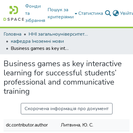
Фонди
Пошук за
та
Статистика
Увій
критеріями
зібрання
Головна
ННІ загальноуніверситетської підготовки
кафедра Іноземні мови
Business games as key interactive learning for successful students’ professional and communicative training
Business games as key interactive
learning for successful students’
professional and communicative
training
Скорочена інформація про документ
dc.contributor.author
Литвина, Ю. С.