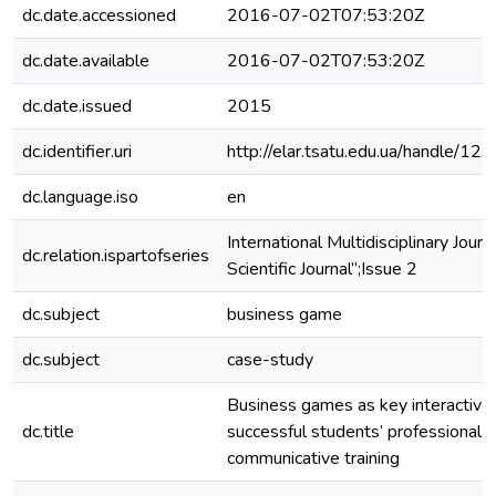
dc.date.accessioned
2016-07-02T07:53:20Z
dc.date.available
2016-07-02T07:53:20Z
dc.date.issued
2015
dc.identifier.uri
http://elar.tsatu.edu.ua/handle/
dc.language.iso
en
International Multidisciplinary Jour
dc.relation.ispartofseries
Scientific Journal”;Issue 2
dc.subject
business game
dc.subject
case-study
Business games as key interactive 
dc.title
successful students’ professional 
communicative training