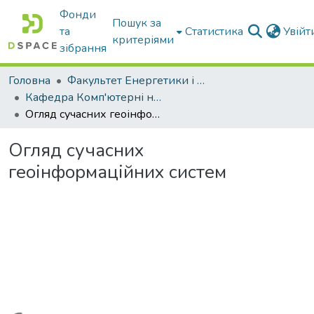
Фонди
Пошук за
та
Статистика
Увій
критеріями
зібрання
Головна
Факультет Енергетики і комп'ютерних технологій
Кафедра Комп'ютерні науки
Огляд сучасних геоінформаційних систем
Огляд сучасних
геоінформаційних систем