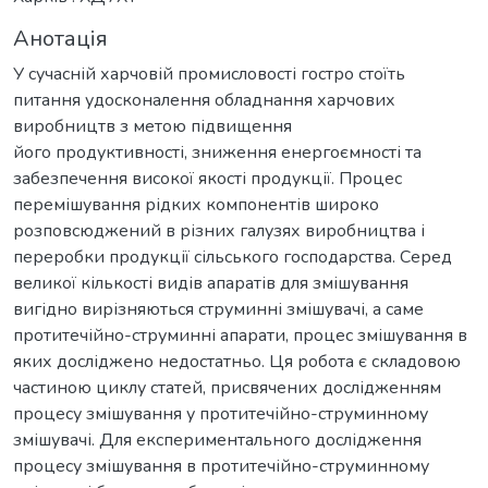
Анотація
У сучасній харчовій промисловості гостро стоїть
питання удосконалення обладнання харчових
виробництв з метою підвищення
його продуктивності, зниження енергоємності та
забезпечення високої якості продукції. Процес
перемішування рідких компонентів широко
розповсюджений в різних галузях виробництва і
переробки продукції сільського господарства. Серед
великої кількості видів апаратів для змішування
вигідно вирізняються струминні змішувачі, а саме
протитечійно-струминні апарати, процес змішування в
яких досліджено недостатньо. Ця робота є складовою
частиною циклу статей, присвячених дослідженням
процесу змішування у протитечійно-струминному
змішувачі. Для експериментального дослідження
процесу змішування в протитечійно-струминному