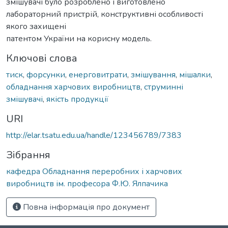
змішувачі було розроблено і виготовлено
лабораторний пристрій, конструктивні особливості
якого захищені
патентом України на корисну модель.
Ключові слова
тиск
,
форсунки
,
енерговитрати
,
змішування
,
мішалки
,
обладнання харчових виробництв
,
струминні
змішувачі
,
якість продукції
URI
http://elar.tsatu.edu.ua/handle/123456789/7383
Зібрання
кафедра Обладнання переробних і харчових
виробництв ім. професора Ф.Ю. Ялпачика
Повна інформація про документ