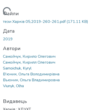
антажиться...
Файли
тези Харків 05,2019-260-261.pdf
(171.11 KB)
Дата
2019
Автори
Самойчук, Кирило Олегович
Самойчук, Кирилл Олегович
Samoichuk, Kyryl
В’юник, Ольга Володимирівна
Вьюник, Ольга Владимировна
Viunyk, Olha
Видавець
Харків : ХДУХТ