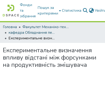
Фонди
Пошук за
та
Статистика
Увій
критеріями
зібрання
Головна
Факультет Механіко-технологічний
кафедра Обладнання переробних і харчових виробництв ім. професора Ф.Ю. Ялпачика
Експериментальне визначення впливу відстані між форсунками на продуктивність змішувача
Експериментальне визначення
впливу відстані між форсунками
на продуктивність змішувача