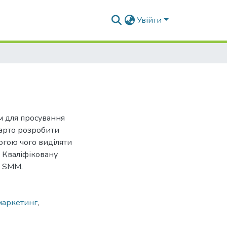
Увійти
м для просування
варто розробити
огою чого виділяти
 Кваліфіковану
і SMM.
маркетинг
,