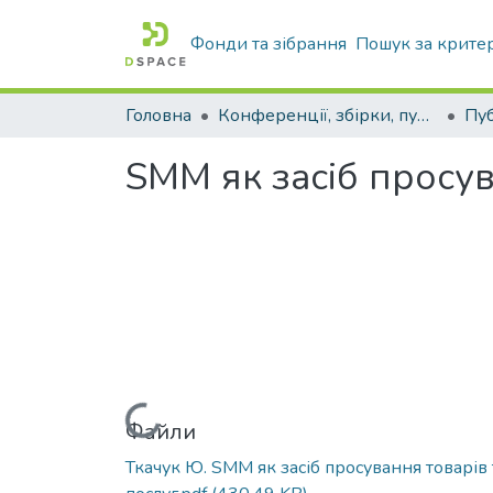
Фонди та зібрання
Пошук за крите
Головна
Конференції, збірки, публікації молодих вчених і здобувачів : магістрів, бакалаврів, аспірантів.
SMM як засіб просув
Вантажиться...
Файли
Ткачук Ю. SMM як засіб просування товарів 