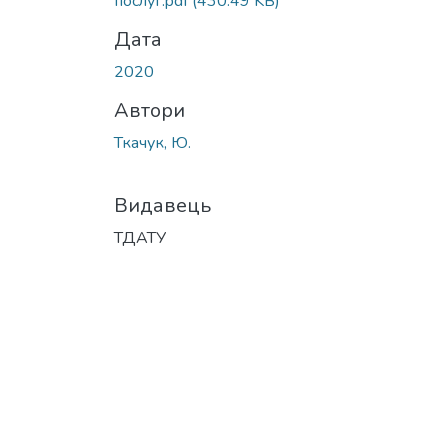
послуг.pdf
(430.49 KB)
Дата
2020
Автори
Ткачук, Ю.
Видавець
ТДАТУ