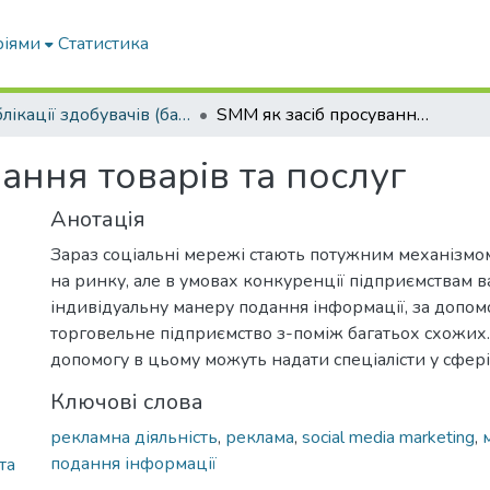
ріями
Статистика
Публікації здобувачів (бакалаврів. магістрів, аспірантів)
SMM як засіб просування товарів та послуг
ання товарів та послуг
Анотація
Зараз соціальні мережі стають потужним механізмо
на ринку, але в умовах конкуренції підприємствам 
індивідуальну манеру подання інформації, за допом
торговельне підприємство з-поміж багатьох схожих.
допомогу в цьому можуть надати спеціалісти у сфер
Ключові слова
рекламна діяльність
,
реклама
,
social media marketing
,
подання інформації
та