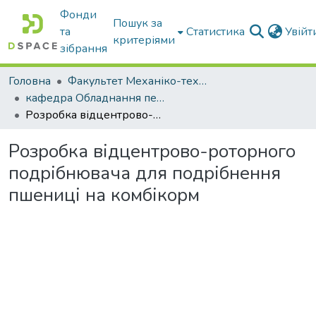
Фонди
Пошук за
та
Статистика
Увій
критеріями
зібрання
Головна
Факультет Механіко-технологічний
кафедра Обладнання переробних і харчових виробництв ім. професора Ф.Ю. Ялпачика
Розробка відцентрово-роторного подрібнювача для подрібнення пшениці на комбікорм
Розробка відцентрово-роторного
подрібнювача для подрібнення
пшениці на комбікорм