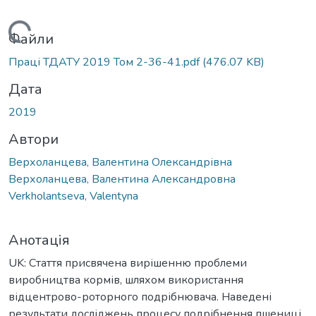
ажиться...
Файли
Праці ТДАТУ 2019 Том 2-36-41.pdf
(476.07 KB)
Дата
2019
Автори
Верхоланцева, Валентина Олександрівна
Верхоланцева, Валентина Александровна
Verkholantseva, Valentyna
Анотація
UK: Стаття присвячена вирішенню проблеми
виробництва кормів, шляхом використання
відцентрово-роторного подрібнювача. Наведені
результати досліджень процесу подрібнення пшениці