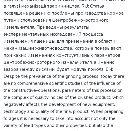
в галузі механізації тваринництва. RU: Статья
посвящена решению проблемы производства кормов,
путем использования центробежно-роторного
измельчителя. Приведены результаты
экспериментальных исследований процесса
измельчения пшеницы для применения в области
механизации животноводстве, которые показывают,
при каких изменениях конструктивных параметров
центробежно-роторного измельчителя, а именно,
зазора между дисками, будет модуль помола. EN:
Despite the prevalence of the grinding process, today there
are no comprehensive scientific studies of the influence of
the constructive-operational parameters of this process on
the complex of quality indices of the crushed product, which
negatively affects the development of new equipment,
technology and quality of the final product. When preparing
forages it is necessary to take into account not only the
variety of feed types and their properties, but also the