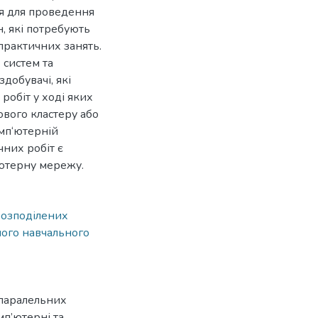
ня для проведення
, які потребують
практичних занять.
 систем та
добувачі, які
обіт у ході яких
вого кластеру або
омп‘ютерній
чних робіт є
‘ютерну мережу.
розподілених
ного навчального
 паралельних
мп’ютерні та