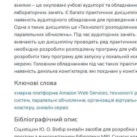
виклик – це окуповані учбові аудиторії та обладнан
лабораторних занять. Є багато практичних дисциплін
наявність аудиторного обладнання для проведення 
Одна з таких дисциплін це «Технології розподілених
паралельних обчислень». Під час аудиторних занять з
вивчають цю дисципліну проводять ряд практичних р
необхідно розробити розподілену програму для учбо
розробити таку програму для запуску у локальній к
мережі. Головним обладнанням під час таких практи
наявність декілька комп‘ютерів, які поєднані у комп
Ключові слова
хмарна платформа Amazon Web Services
,
технології 
систем
,
паралельні обчислення
,
організація віртуаль
кластеру
,
онлайн сервіс
Бібліографічний опис
Сіциліцин Ю. О. Вибір онлайн засобів для розробки
програм з використанням бібліотеки MPI. Сучасні ко