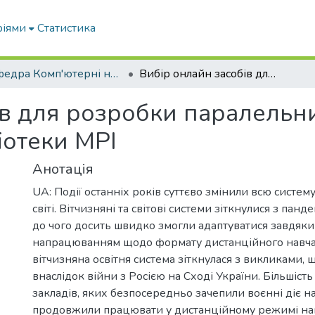
ріями
Статистика
Кафедра Комп'ютерні науки
Вибір онлайн засобів для розробки паралельних програм з використанням бібліотеки MPI
ів для розробки паралельн
іотеки MPI
Анотація
UA: Події останніх років суттєво змінили всю систему 
світі. Вітчизняні та світові системи зіткнулися з пан
до чого досить швидко змогли адаптуватися завдяк
напрацюванням щодо формату дистанційного навча
вітчизняна освітня система зіткнулася з викликами, 
внаслідок війни з Росією на Сході України. Більшіст
закладів, яких безпосередньо зачепили воєнні діє на
продовжили працювати у дистанційному режимі на