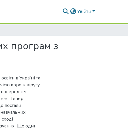
Увійти
их програм з
освіти в Україні та
демією коронавірусу,
и попереднім
ння. Тепер
що постали
ь навчальних
 сході
вчання. Ще один