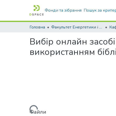
Фонди та зібрання
Пошук за крите
Головна
Факультет Енергетики і комп'ютерних технологій
Вибір онлайн засоб
використанням бібл
Вантажиться...
Файли