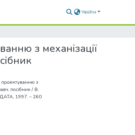
Увійти
ванню з механізації
сібник
у проектуванню з
вч. посібник / В.
 ТДАТА, 1997. – 260