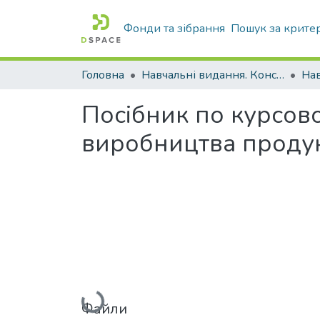
Фонди та зібрання
Пошук за крите
Головна
Навчальні видання. Конспекти лекцій
Нав
Посібник по курсов
виробництва продукц
Вантажиться...
Файли