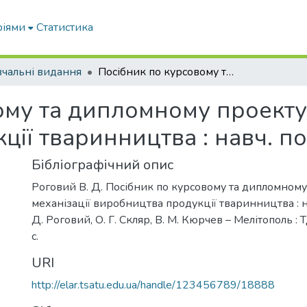
ріями
Статистика
чальні видання
Посібник по курсовому та дипломному проектуванню з механізації виробництва продукції тваринництва : навч. посібник
ому та дипломному проекту
ії тваринництва : навч. по
Бібліографічний опис
Роговий В. Д. Посібник по курсовому та дипломном
механізації виробництва продукції тваринництва : на
Д. Роговий, О. Г. Скляр, В. М. Кюрчев – Мелітополь :
с.
URI
http://elar.tsatu.edu.ua/handle/123456789/18888