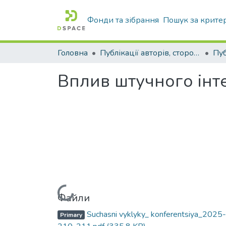
Фонди та зібрання
Пошук за крите
Головна
Публікації авторів, сторонніх університету
Вплив штучного інте
Вантажиться...
Файли
Suchasni vyklyky_ konferentsiya_2025-
Primary