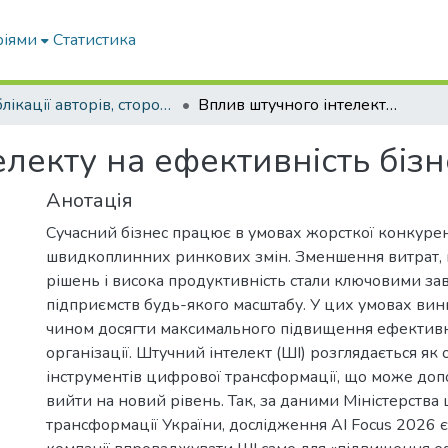
ріями
Статистика
Публікації авторів, сторонніх університету
Вплив штучного інтелекту на ефективність бізнесу
лекту на ефективність бізн
Анотація
Сучасний бізнес працює в умовах жорсткої конкурен
швидкоплинних ринкових змін. Зменшення витрат,
рішень і висока продуктивність стали ключовими з
підприємств будь-якого масштабу. У цих умовах вин
чином досягти максимального підвищення ефективн
організації. Штучний інтелект (ШІ) розглядається як
інструментів цифрової трансформації, що може доп
вийти на новий рівень. Так, за даними Міністерства
трансформації України, дослідження AI Focus 2026 