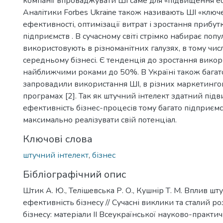
компанії впроваджувати ШІ саме для «підвищення еф
Аналітики Forbes Ukraine також називають ШІ «клю
ефективності, оптимізації витрат і зростання прибут
підприємств . В сучасному світі стрімко набирає попу
використовують в різноманітних галузях, в тому числ
середньому бізнесі. Є тенденція до зростання вико
найближчими роками до 50%. В Україні також багат
запровадили використання ШІ, в різних маркетингов
програмах [2]. Так як штучний інтелект здатний під
ефективність бізнес-процесів тому багато підприєм
максимально реалізувати свій потенціал.
Ключові слова
штучний інтелект
,
бізнес
Бібліографічний опис
Штик А. Ю., Телішевська Р. О., Кушнір Т. М. Вплив шт
ефективність бізнесу // Сучасні виклики та сталий р
бізнесу: матеріали IІ Всеукраїнської науково-практи