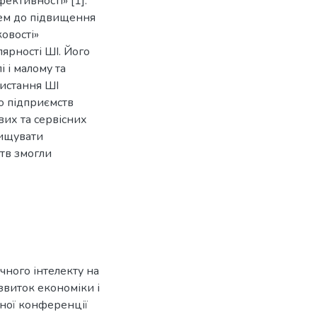
ективності» [1].
чем до підвищення
ковості»
лярності ШІ. Його
і і малому та
ристання ШІ
о підприємств
их та сервісних
вищувати
ств змогли
учного інтелекту на
озвиток економіки і
чної конференції