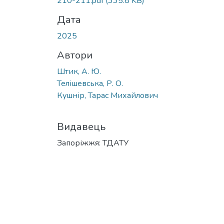
210-211.pdf
(335.8 KB)
Дата
2025
Автори
Штик, А. Ю.
Телішевська, Р. О.
Кушнір, Тарас Михайлович
Видавець
Запоріжжя: ТДАТУ