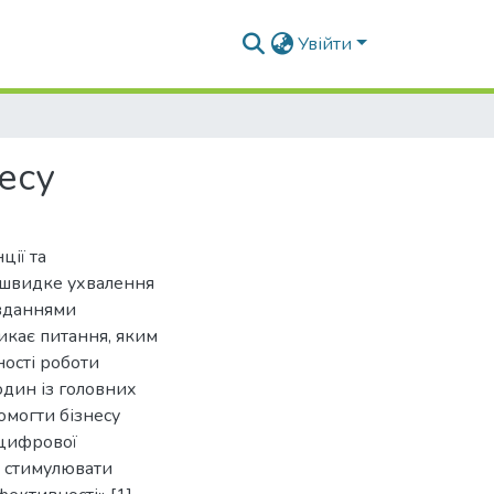
Увійти
есу
ції та
 швидке ухвалення
авданнями
икає питання, яким
ості роботи
 один із головних
омогти бізнесу
 цифрової
є стимулювати