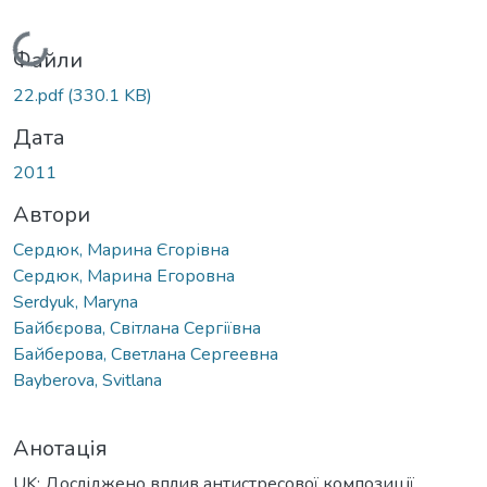
Вантажиться...
Файли
22.pdf
(330.1 KB)
Дата
2011
Автори
Сердюк, Марина Єгорівна
Сердюк, Марина Егоровна
Serdyuk, Maryna
Байбєрова, Світлана Сергіївна
Байберова, Светлана Сергеевна
Bayberova, Svitlana
Анотація
UK: Досліджено вплив антистресової композиції