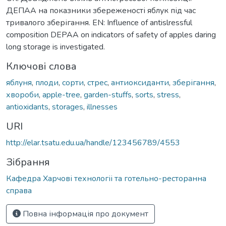
ДЕПАА на показники збереженості яблук під час
тривалого зберігання. EN: Influence of antislressful
composition DEPAA on indicators of safety of apples daring
long storage is investigated.
Ключові слова
яблуня
,
плоди
,
сорти
,
стрес
,
антиоксиданти
,
зберігання
,
хвороби
,
аpple-tree
,
garden-stuffs
,
sorts
,
stress
,
antioxidants
,
storages
,
illnesses
URI
http://elar.tsatu.edu.ua/handle/123456789/4553
Зібрання
Кафедра Харчові технологіі та готельно-ресторанна
справа
Повна інформація про документ