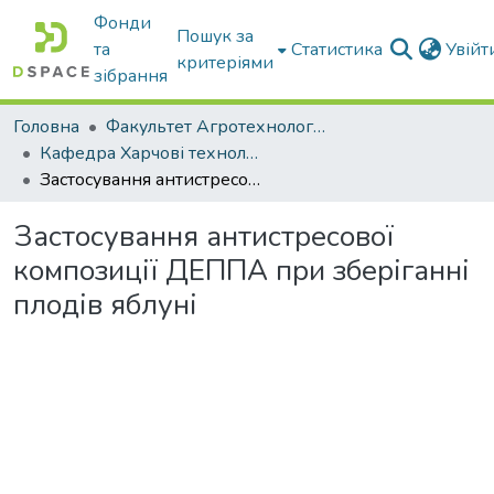
Фонди
Пошук за
та
Статистика
Увій
критеріями
зібрання
Головна
Факультет Агротехнологій та екології
Кафедра Харчові технологіі та готельно-ресторанна справа
Застосування антистресової композиції ДЕППА при зберіганні плодів яблуні
Застосування антистресової
композиції ДЕППА при зберіганні
плодів яблуні