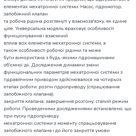
елементах мехатронної системи. Насос, гiдромотор,
запобiжний клапан
та робоча рiдина розглянутi у взаємозв'язку, як єдине
цiле. Унiверсальна модель враховує особливостi
функцiонування i взаємний
вплив всiх елементiв мехатронної системи, а
також особливостi робочої рiдини та може
бути використана з будь-якими гiдромашинами
об'ємної дiї. Дослiдження динамiки змiни
функцiональних параметрiв мехатронної системи з
гiдравлiчним приводом здiйснювалося на чотирьох
етапах роботи: розгiн гiдроприводу (спрацювання
запобiжного клапана);
закриття клапана; завершення розгону; сталий режим
роботи. Проведеними дослiдженнями встановлено, що
при пуску гiдроприводу
мехатронної системи з моменту спрацьовування
запобiжного клапана i до його закриття умови