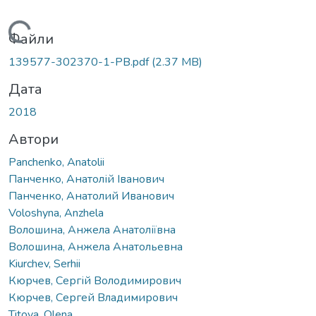
житься...
Файли
139577-302370-1-PB.pdf
(2.37 MB)
Дата
2018
Автори
Panchenko, Anatolii
Панченко, Анатолій Іванович
Панченко, Анатолий Иванович
Voloshyna, Anzhela
Волошина, Анжела Анатоліївна
Волошина, Анжела Анатольевна
Kiurchev, Serhii
Кюрчев, Сергій Володимирович
Кюрчев, Сергей Владимирович
Titova, Olena