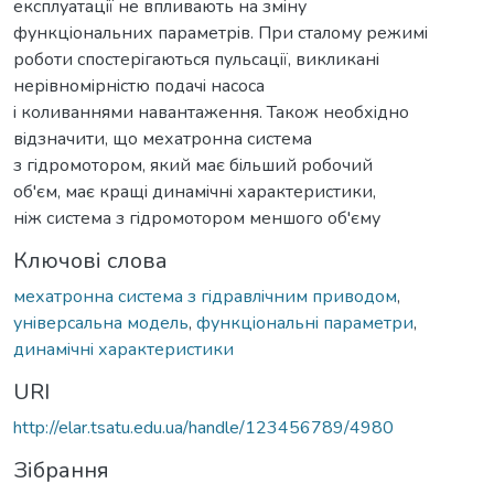
експлуатацiї не впливають на змiну
функцiональних параметрiв. При сталому режимi
роботи спостерiгаються пульсацiї, викликанi
нерiвномiрнiстю подачi насоса
i коливаннями навантаження. Також необхiдно
вiдзначити, що мехатронна система
з гiдромотором, який має бiльший робочий
об'єм, має кращi динамiчнi характеристики,
нiж система з гiдромотором меншого об'єму
Ключові слова
мехатронна система з гiдравлiчним приводом
,
унiверсальна модель
,
функцiональнi параметри
,
динамiчнi характеристики
URI
http://elar.tsatu.edu.ua/handle/123456789/4980
Зібрання