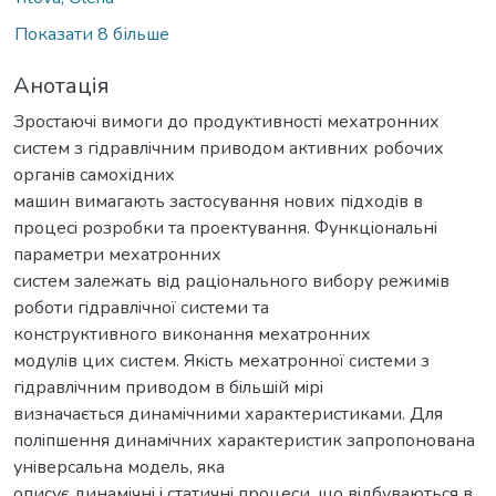
Показати 8 більше
Анотація
Зростаючi вимоги до продуктивностi мехатронних
систем з гiдравлiчним приводом активних робочих
органiв самохiдних
машин вимагають застосування нових пiдходiв в
процесi розробки та проектування. Функцiональнi
параметри мехатронних
систем залежать вiд рацiонального вибору режимiв
роботи гiдравлiчної системи та
конструктивного виконання мехатронних
модулiв цих систем. Якiсть мехатронної системи з
гiдравлiчним приводом в бiльшiй мiрi
визначається динамiчними характеристиками. Для
полiпшення динамiчних характеристик запропонована
унiверсальна модель, яка
описує динамiчнi i статичнi процеси, що вiдбуваються в