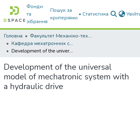
Фонди
Пошук за
та
Статистика
Увій
критеріями
зібрання
Головна
Факультет Механіко-технологічний
Кафедра мехатронних систем тракторів та сільскогосподарських машин
Development of the universal model of mechatronic system with a hydraulic drive
Development of the universal
model of mechatronic system with
a hydraulic drive