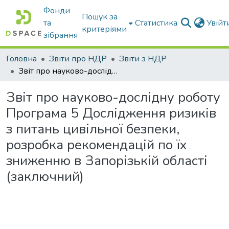
Фонди
Пошук за
та
Статистика
Увій
критеріями
зібрання
Головна
Звіти про НДР
Звіти з НДР
Звіт про науково-дослідну роботу Програма 5 Дослідження ризиків з питань цивільної безпеки, розробка рекомендацій по їх зниженню в Запорізькій області (заключний)
Звіт про науково-дослідну роботу
Програма 5 Дослідження ризиків
з питань цивільної безпеки,
розробка рекомендацій по їх
зниженню в Запорізькій області
(заключний)