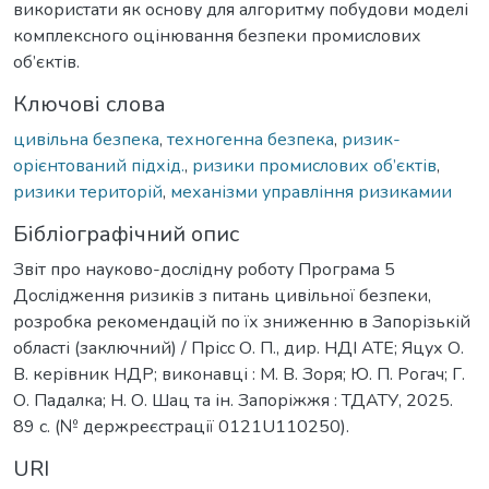
використати як основу для алгоритму побудови моделі
комплексного оцінювання безпеки промислових
об’єктів.
Ключові слова
цивільна безпека
,
техногенна безпека
,
ризик-
орієнтований підхід.
,
ризики промислових об’єктів
,
ризики територій
,
механізми управління ризикамии
Бібліографічний опис
Звіт про науково-дослідну роботу Програма 5
Дослідження ризиків з питань цивільної безпеки,
розробка рекомендацій по їх зниженню в Запорізькій
області (заключний) / Прісс О. П., дир. НДІ АТЕ; Яцух О.
В. керівник НДР; виконавці : М. В. Зоря; Ю. П. Рогач; Г.
О. Падалка; Н. О. Шац та ін. Запоріжжя : ТДАТУ, 2025.
89 с. (№ держреєстрації 0121U110250).
URI