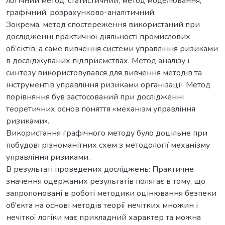
логічний метод, статистичний, метод моделювання,
графічний, розрахунково-аналітичний.
Зокрема, метод спостереження використаний при
дослідженні практичної діяльності промислових
об’єктів, а саме вивчення системи управління ризиками
в досліджуваних підприємствах. Метод аналізу і
синтезу використовувався для вивчення методів та
інструментів управління ризиками організації. Метод
порівняння був застосований при дослідженні
теоретичних основ поняття «механізм управління
ризиками».
Використання графічного методу було доцільне при
побудові різноманітних схем з методології механізму
управління ризиками.
В результаті проведених досліджень: Практичне
значення одержаних результатів полягає в тому, що
запропоновані в роботі методики оцінювання безпеки
об'єкта на основі методів теорії нечітких множин і
нечіткої логіки має прикладний характер та можна