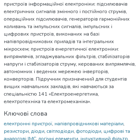
пристроїв інформаційної електроніки: підсилювачів
електричних сигналів змінного і постійного струмів,
операційних підсилювачів, генераторів гармонійних
коливань та імпульсних сигналів, імпульсних і
цифрових пристроїв, виконаних на базі
напівпровідникових приладів та інтегральних
мікросхем; пристроїв енергетичної електроніки:
випрямлячів, згладжувальних фільтрів, стабілізаторів
напруги і стабілізаторів струму, керованих випрямлячів,
автономних і ведених мережею інверторів,
конверторів. Підручник призначений для студентів
вищих навчальних закладів, які навчаються за
спеціальністю 141 «Електроенергетика,
електротехніка та електромеханіка».
Ключові слова
електронні пристрої
,
напівпровідникові матеріали
,
резистори
,
діоди
,
світлодіоди
,
фотодіоди
,
цифрові та
аналогові ІМС
,
логічні елементи
,
індуктивний фільтр
,