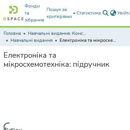
Фонди
Пошук за
та
Статистика
Увій
критеріями
зібрання
Головна
Навчальні видання. Конспекти лекцій
Навчальні видання
Електроніка та мікросхемотехніка: підручник
Електроніка та
мікросхемотехніка: підручник