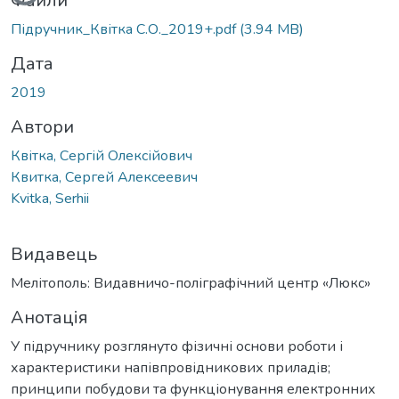
Вантажиться...
Файли
Підручник_Квітка С.О._2019+.pdf
(3.94 MB)
Дата
2019
Автори
Квітка, Сергій Олексійович
Квитка, Сергей Алексеевич
Kvitka, Serhii
Видавець
Мелітополь: Видавничо-поліграфічний центр «Люкс»
Анотація
У підручнику розглянуто фізичні основи роботи і
характеристики напівпровідникових приладів;
принципи побудови та функціонування електронних