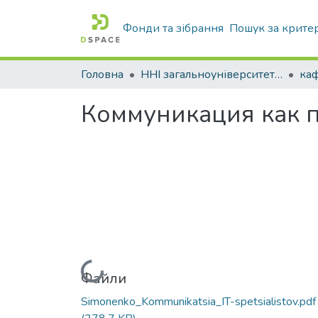
Фонди та зібрання
Пошук за крите
Головна
ННІ загальноуніверситетської підготовки
каф
Коммуникация как 
Вантажиться...
Файли
Simonenko_Kommunikatsia_IT-spetsialistov.pdf