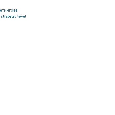
кетингове
,
strategic level