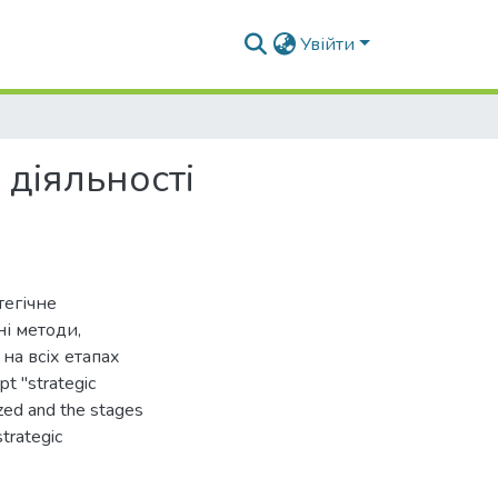
Увійти
 діяльності
тегічне
і методи,
на всіх етапах
t "strategic
zed and the stages
strategic