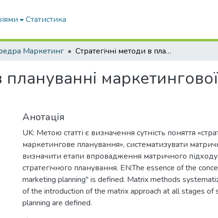
ріями
Статистика
федра Маркетинг
Стратегічні методи в плануванні маркетингової діяльності підприємств
в плануванні маркетингової
Анотація
UK: Метою статті є визначення сутність поняття «стра
маркетингове планування», систематизувати матричн
визначити етапи впровадження матричного підходу 
стратегічного планування. EN:The essence of the concep
marketing planning" is defined. Matrix methods systemati
of the introduction of the matrix approach at all stages of 
planning are defined.