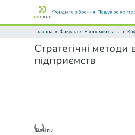
Фонди та зібрання
Пошук за крите
Головна
Факультет Економіки та бізнесу
Ка
Стратегічні методи 
підприємств
Вантажиться...
Файли