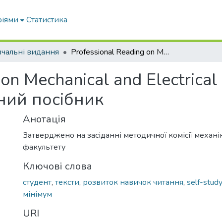
ріями
Статистика
чальні видання
Professional Reading on Mechanical and Electrical Engineering: навчально-методичний посібник
on Mechanical and Electrical
ний посібник
Анотація
Затверджено на засіданні методичної комісії механі
факультету
Ключові слова
студент
,
тексти
,
розвиток навичок читання
,
self-study
мінімум
URI