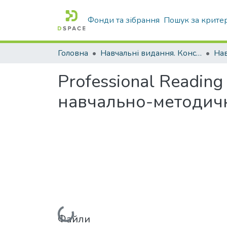
Фонди та зібрання
Пошук за крите
Головна
Навчальні видання. Конспекти лекцій
Нав
Professional Reading 
навчально-методич
Вантажиться...
Файли