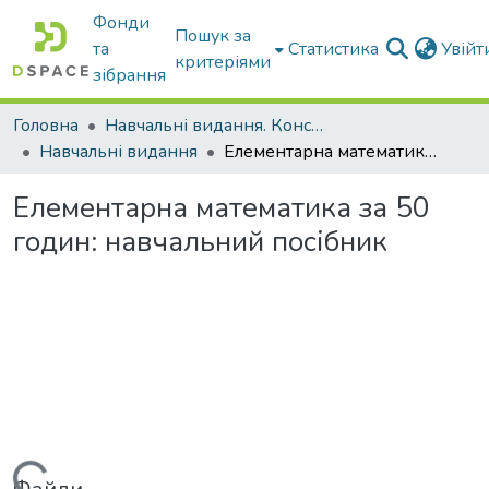
Фонди
Пошук за
та
Статистика
Увій
критеріями
зібрання
Головна
Навчальні видання. Конспекти лекцій
Навчальні видання
Елементарна математика за 50 годин: навчальний посібник
Елементарна математика за 50
годин: навчальний посібник