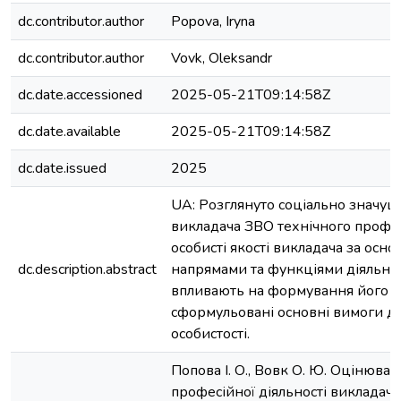
dc.contributor.author
Popova, Iryna
dc.contributor.author
Vovk, Oleksandr
dc.date.accessioned
2025-05-21T09:14:58Z
dc.date.available
2025-05-21T09:14:58Z
dc.date.issued
2025
UA: Розглянуто соціально значущі
викладача ЗВО технічного профіл
особисті якості викладача за осн
dc.description.abstract
напрямами та функціями діяльнос
впливають на формування його а
сформульовані основні вимоги д
особистості.
Попова І. О., Вовк О. Ю. Оцінюва
професійної діяльності викладач