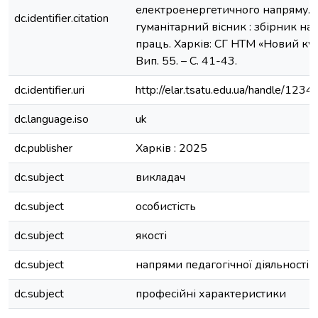
електроенергетичного напряму. 
dc.identifier.citation
гуманітарний вісник : збірник на
праць. Харків: СГ НТМ «Новий кур
Вип. 55. – С. 41-43.
dc.identifier.uri
http://elar.tsatu.edu.ua/handle/12
dc.language.iso
uk
dc.publisher
Харків : 2025
dc.subject
викладач
dc.subject
особистість
dc.subject
якості
dc.subject
напрями педагогічної діяльності
dc.subject
професійні характеристики