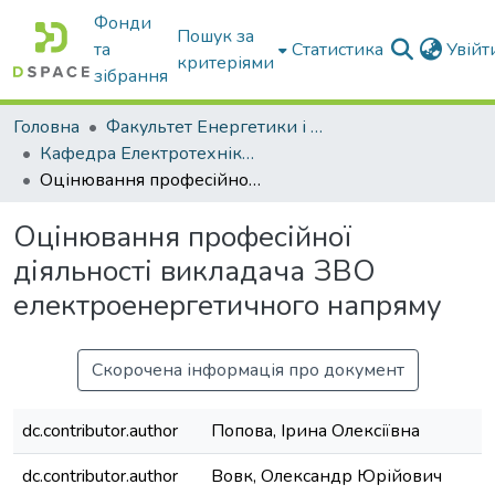
Фонди
Пошук за
та
Статистика
Увій
критеріями
зібрання
Головна
Факультет Енергетики і комп'ютерних технологій
Кафедра Електротехніки і електромеханіки ім. проф. В.В. Овчарова
Оцінювання професійної діяльності викладача ЗВО електроенергетичного напряму
Оцінювання професійної
діяльності викладача ЗВО
електроенергетичного напряму
Скорочена інформація про документ
dc.contributor.author
Попова, Ірина Олексіївна
dc.contributor.author
Вовк, Олександр Юрійович