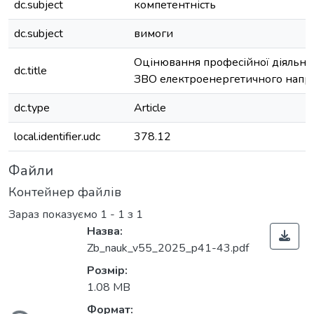
dc.subject
компетентність
dc.subject
вимоги
Оцінювання професійної діяльнос
dc.title
ЗВО електроенергетичного напр
dc.type
Article
local.identifier.udc
378.12
Файли
Контейнер файлів
Зараз показуємо
1 - 1 з 1
Назва:
Zb_nauk_v55_2025_p41-43.pdf
Вантажиться...
Розмір:
1.08 MB
Формат: