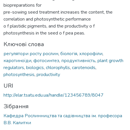
biopreparations for
pre-sowing seed treatment increases the content, the
correlation and photosynthetic performance
o f plastidic pigments, and the productivity o f
photosynthesis in the seed o f pea peas.
Ключові слова
регулятори росту рослин
,
біологія
,
хлорофіли
,
каротиноїди
,
фотосинтез
,
продуктивність
,
plant growth
regulators
,
biologics
,
chlorophylls
,
carotenoids
,
photosynthesis
,
productivity
URI
http://elar.tsatu.edu.ua/handle/123456789/8047
Зібрання
Кафедра Рослинництва та садівництва ім. професора
В.В. Калитки