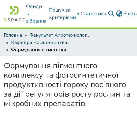
Фонди
Пошук за
та
Статистика
Увій
критеріями
зібрання
Головна
Факультет Агротехнологій та екології
Кафедра Рослинництва та садівництва ім. професора В.В. Калитки
Формування пігментного комплексу та фотосинтетичної продуктивності гороху посівного за дії регуляторів росту рослин та мікробних препаратів
Формування пігментного
комплексу та фотосинтетичної
продуктивності гороху посівного
за дії регуляторів росту рослин та
мікробних препаратів