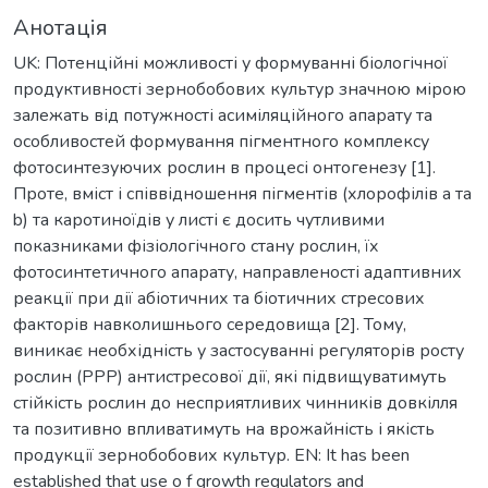
Анотація
UK: Потенційні можливості у формуванні біологічної
продуктивності зернобобових культур значною мірою
залежать від потужності асиміляційного апарату та
особливостей формування пігментного комплексу
фотосинтезуючих рослин в процесі онтогенезу [1].
Проте, вміст і співвідношення пігментів (хлорофілів а та
b) та каротиноїдів у листі є досить чутливими
показниками фізіологічного стану рослин, їх
фотосинтетичного апарату, направленості адаптивних
реакції при дії абіотичних та біотичних стресових
факторів навколишнього середовища [2]. Тому,
виникає необхідність у застосуванні регуляторів росту
рослин (РРР) антистресової дії, які підвищуватимуть
стійкість рослин до несприятливих чинників довкілля
та позитивно впливатимуть на врожайність і якість
продукції зернобобових культур. EN: It has been
established that use o f growth regulators and