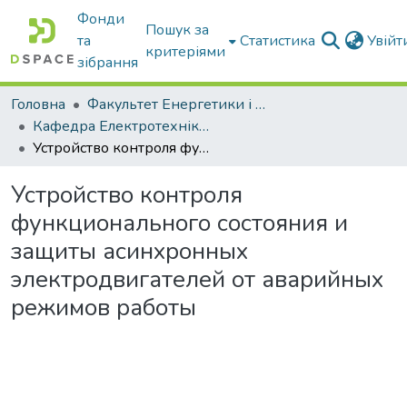
Фонди
Пошук за
та
Статистика
Увій
критеріями
зібрання
Головна
Факультет Енергетики і комп'ютерних технологій
Кафедра Електротехніки і електромеханіки ім. проф. В.В. Овчарова
Устройство контроля функционального состояния и защиты асинхронных электродвигателей от аварийных режимов работы
Устройство контроля
функционального состояния и
защиты асинхронных
электродвигателей от аварийных
режимов работы