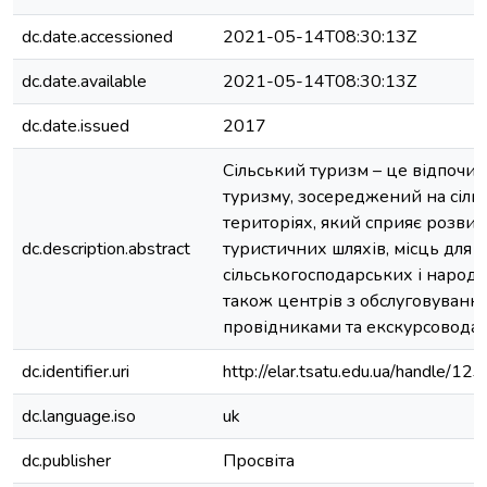
dc.date.accessioned
2021-05-14T08:30:13Z
dc.date.available
2021-05-14T08:30:13Z
dc.date.issued
2017
Сільський туризм – це відпочи
туризму, зосереджений на сіль
територіях, який сприяє розвит
dc.description.abstract
туристичних шляхів, місць для 
сільськогосподарських і народн
також центрів з обслуговування
провідниками та екскурсовода
dc.identifier.uri
http://elar.tsatu.edu.ua/handle/
dc.language.iso
uk
dc.publisher
Просвіта