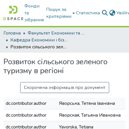
Фонди
Пошук за
та
Статистика
Увій
критеріями
зібрання
Головна
Факультет Економіки та бізнесу
Кафедра Економіки і бізнесу
Розвиток сільського зеленого туризму в регіоні
Розвиток сільського зеленого
туризму в регіоні
Скорочена інформація про документ
dc.contributor.author
Яворська, Тетяна Іванівна
dc.contributor.author
Яворская, Татьяна Ивановна
dc.contributor.author
Yavorska, Tetiana