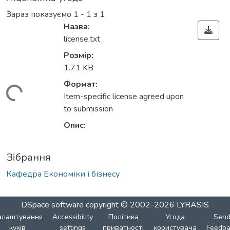
Зараз показуємо
1 - 1 з 1
Назва:
license.txt
Розмір:
1.71 KB
Формат:
ажиться...
Item-specific license agreed upon
to submission
Опис:
Зібрання
Кафедра Економіки і бізнесу
DSpace software
copyright © 2002-2026
LYRASIS
алаштування
Accessibility
Політика
Угода
Sen
куків
settings
приватності
користувача
Feedba