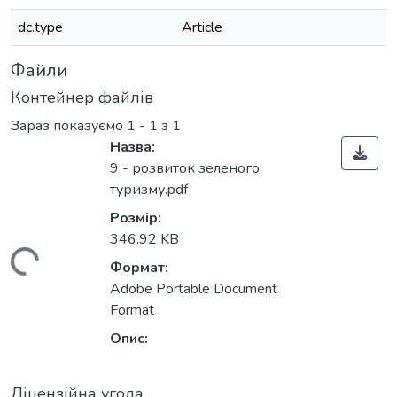
dc.type
Article
Файли
Контейнер файлів
Зараз показуємо
1 - 1 з 1
Назва:
9 - розвиток зеленого
туризму.pdf
Розмір:
346.92 KB
ажиться...
Формат:
Adobe Portable Document
Format
Опис:
Ліцензійна угода