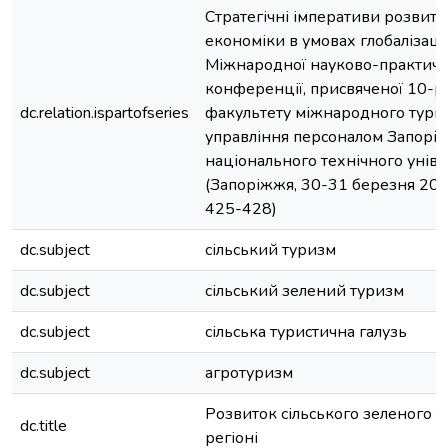
Стратегічні імперативи розвитк
економіки в умовах глобалізації
Міжнародної науково-практичн
конференції, присвяченої 10-р
dc.relation.ispartofseries
факультету міжнародного тури
управління персоналом Запоріз
національного технічного унів
(Запоріжжя, 30-31 березня 2017 
425-428)
dc.subject
сільський туризм
dc.subject
сільський зелений туризм
dc.subject
сільська туристична галузь
dc.subject
агротуризм
Розвиток сільського зеленого т
dc.title
регіоні