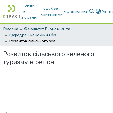
Фонди
Пошук за
та
Статистика
Увій
критеріями
зібрання
Головна
Факультет Економіки та бізнесу
Кафедра Економіки і бізнесу
Розвиток сільського зеленого туризму в регіоні
Розвиток сільського зеленого
туризму в регіоні