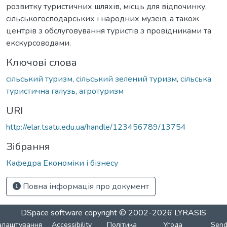
розвитку туристичних шляхів, місць для відпочинку,
сільськогосподарських і народних музеїв, а також
центрів з обслуговування туристів з провідниками та
екскурсоводами.
Ключові слова
сільський туризм
,
сільський зелений туризм
,
сільська
туристична галузь
,
агротуризм
URI
http://elar.tsatu.edu.ua/handle/123456789/13754
Зібрання
Кафедра Економіки і бізнесу
Повна інформація про документ
DSpace software
copyright © 2002-2026
LYRASIS
алаштування
Accessibility
Політика
Угода
Sen