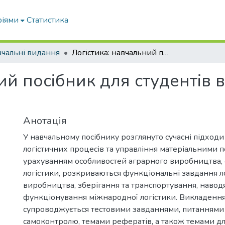
ріями
Статистика
чальні видання
Логістика: навчальний посібник для студентів вищих навчальних закладів
ний посібник для студентів
Анотація
У навчальному посібнику розглянуто сучасні підходи 
логістичних процесів та управління матеріальними 
урахуванням особливостей аграрного виробництва, 
логістики, розкриваються функціональні завдання л
виробництва, зберігання та транспортування, наводя
функціонування міжнародної логістики. Викладення
супроводжується тестовими завданнями, питаннями
самоконтролю, темами рефератів, а також темами д