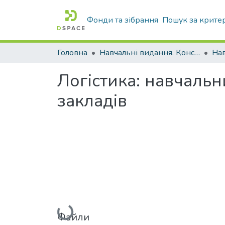
Фонди та зібрання
Пошук за крите
Головна
Навчальні видання. Конспекти лекцій
Нав
Логістика: навчаль
закладів
Вантажиться...
Файли