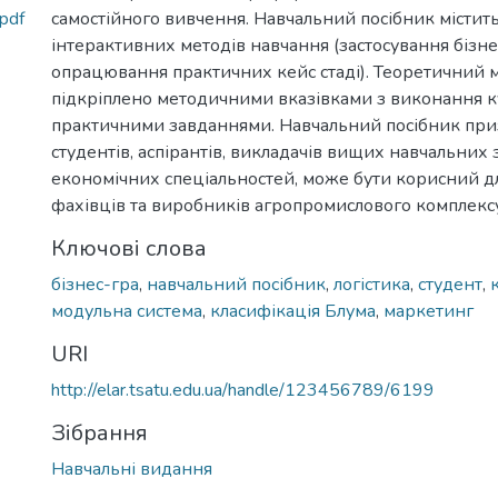
pdf
самостійного вивчення. Навчальний посібник містит
інтерактивних методів навчання (застосування бізне
опрацювання практичних кейс стаді). Теоретичний м
підкріплено методичними вказівками з виконання к
практичними завданнями. Навчальний посібник при
студентів, аспірантів, викладачів вищих навчальних 
економічних спеціальностей, може бути корисний дл
фахівців та виробників агропромислового комплексу
Ключові слова
бізнес-гра
,
навчальний посібник
,
логістика
,
студент
,
модульна система
,
класифікація Блума
,
маркетинг
URI
http://elar.tsatu.edu.ua/handle/123456789/6199
Зібрання
Навчальні видання