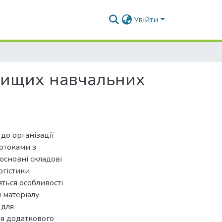
Увійти
 вищих навчальних
до організації
потоками з
основні складові
огістики
ться особливості
 матеріалу
 для
ля додаткового