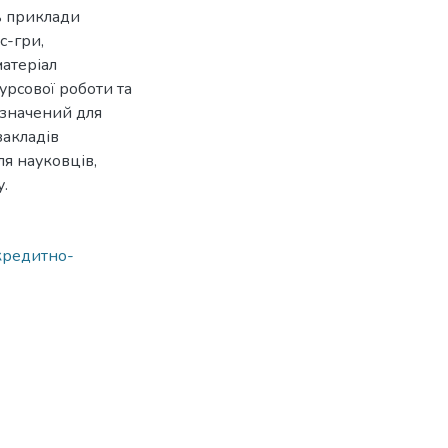
ь приклади
с-гри,
атеріал
урсової роботи та
значений для
закладів
я науковців,
.
кредитно-