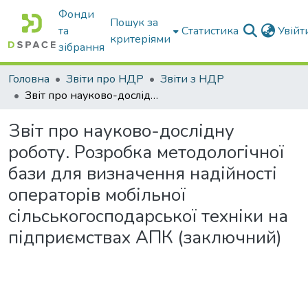
Фонди
Пошук за
та
Статистика
Увій
критеріями
зібрання
Головна
Звіти про НДР
Звіти з НДР
Звіт про науково-дослідну роботу. Розробка методологічної бази для визначення надійності операторів мобільної сільськогосподарської техніки на підприємствах АПК (заключний)
Звіт про науково-дослідну
роботу. Розробка методологічної
бази для визначення надійності
операторів мобільної
сільськогосподарської техніки на
підприємствах АПК (заключний)