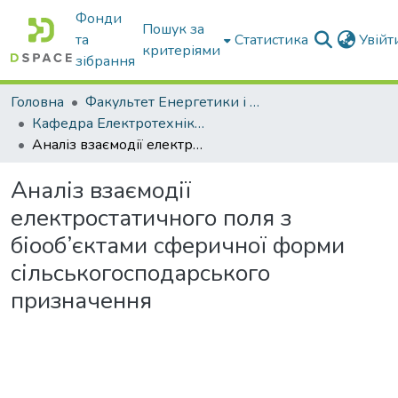
Фонди
Пошук за
та
Статистика
Увій
критеріями
зібрання
Головна
Факультет Енергетики і комп'ютерних технологій
Кафедра Електротехніки і електромеханіки ім. проф. В.В. Овчарова
Аналіз взаємодії електростатичного поля з біооб’єктами сферичної форми сільськогосподарського призначення
Аналіз взаємодії
електростатичного поля з
біооб’єктами сферичної форми
сільськогосподарського
призначення