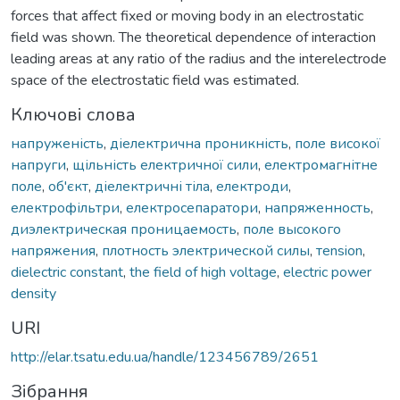
forces that affect fixed or moving body in an electrostatic
field was shown. The theoretical dependence of interaction
leading areas at any ratio of the radius and the interelectrode
space of the electrostatic field was estimated.
Ключові слова
напруженість
,
діелектрична проникність
,
поле високої
напруги
,
щільність електричної сили
,
електромагнітне
поле
,
об'єкт
,
діелектричні тіла
,
електроди
,
електрофільтри
,
електросепаратори
,
напряженность
,
диэлектрическая проницаемость
,
поле высокого
напряжения
,
плотность электрической силы
,
тension
,
dielectric constant
,
the field of high voltage
,
electric power
density
URI
http://elar.tsatu.edu.ua/handle/123456789/2651
Зібрання