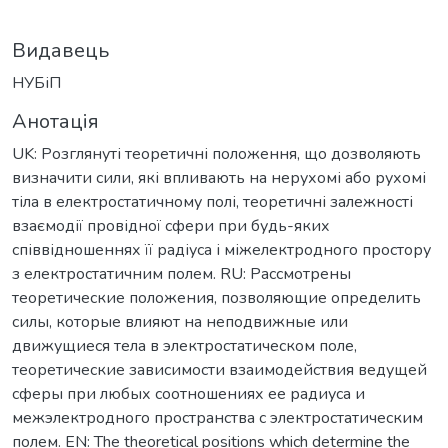
Видавець
НУБіП
Анотація
UK: Розглянуті теоретичні положення, що дозволяють
визначити сили, які впливають на нерухомі або рухомі
тіла в електростатичному полі, теоретичні залежності
взаємодії провідної сфери при будь-яких
співвідношеннях її радіуса і міжелектродного простору
з електростатичним полем. RU: Рассмотрены
теоретические положения, позволяющие определить
силы, которые влияют на неподвижные или
движущиеся тела в электростатическом поле,
теоретические зависимости взаимодействия ведущей
сферы при любых соотношениях ее радиуса и
межэлектродного пространства с электростатическим
полем. EN: The theoretical positions which determine the