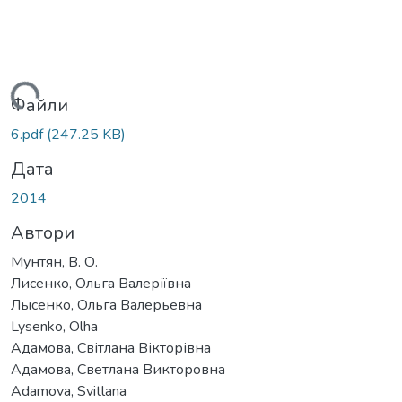
житься...
Файли
6.pdf
(247.25 KB)
Дата
2014
Автори
Мунтян, В. О.
Лисенко, Ольга Валеріївна
Лысенко, Ольга Валерьевна
Lysenko, Olha
Адамова, Світлана Вікторівна
Адамова, Светлана Викторовна
Adamova, Svitlana