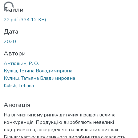
Вантажиться...
Файли
22.pdf
(334.12 KB)
Дата
2020
Автори
Антюшин, Р. О.
Куліш, Тетяна Володимирівна
Кулиш, Татьяна Владимировна
Kulish, Tetiana
Анотація
На вітчизняному ринку дитячих іграшок велика
конкуренція. Продукцію виробляють невеликі
підприємства, зосереджені на локальних ринках.
Більшу частку вітчизняного виробництва складають