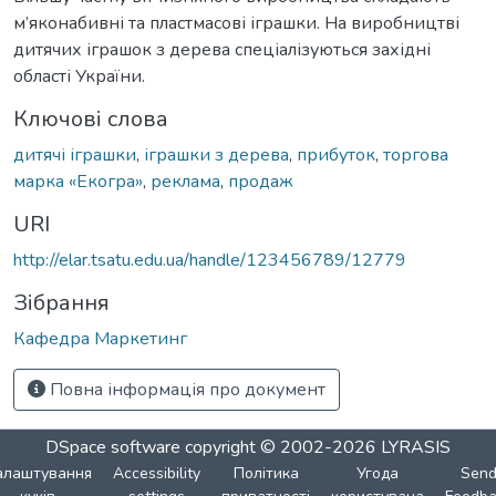
м’яконабивні та пластмасові іграшки. На виробництві
дитячих іграшок з дерева спеціалізуються західні
області України.
Ключові слова
дитячі іграшки
,
іграшки з дерева
,
прибуток
,
торгова
марка «Екогра»
,
реклама
,
продаж
URI
http://elar.tsatu.edu.ua/handle/123456789/12779
Зібрання
Кафедра Маркетинг
Повна інформація про документ
DSpace software
copyright © 2002-2026
LYRASIS
алаштування
Accessibility
Політика
Угода
Sen