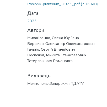
Posibnik-praktikum_ 2023_.pdf
(7.16 MB)
Дата
2023
Автори
Михайленко, Олена Юріївна
Вершков, Олександр Олександрович
Галько, Сергій Віталійович
Поспєлов, Микита Станіславович
Тетервак, Ілля Романович
Видавець
Мелітополь-Запоріжжя: ТДАТУ