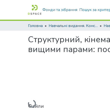
Фонди та зібрання
Пошук за крите
Головна
Навчальні видання. Конспекти лекцій
Нав
Структурний, кінема
вищими парами: по
Вантажиться...
Файли