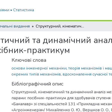
ріями
Статистика
чальні видання
Структурний, кінематичний та динамічний аналіз механізмів з вищими парами: посібник-практикум
тичний та динамічний аналі
сібник-практикум
Ключові слова
основи інженерної механіки
,
теорія механізмів і ма
окремих типів механізмів
,
вдосконалення сучасної т
Бібліографічний опис
Структурний, кінематичний та динамічний аналіз м
парами: посібник-практикум для здобувачів ступеня 
«Бакалавр» зі спеціальностей 131 «Прикладна механ
«Агроінженерія»/ Михайленко О. Ю., Вершков О. О., Га