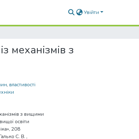
Увійти
з механізмів з
шин
,
властивості
ехніки
еханізмів з вищими
вищої освіти
іка», 208
лько С. В. ,