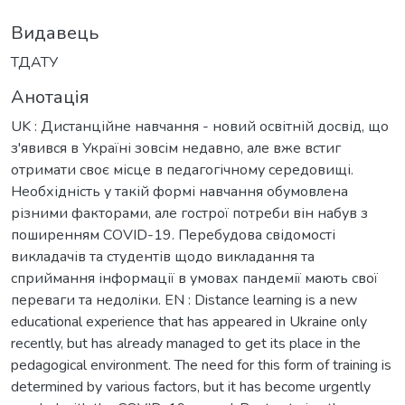
Видавець
ТДАТУ
Анотація
UK : Дистанційне навчання - новий освітній досвід, що
з'явився в Україні зовсім недавно, але вже встиг
отримати своє місце в педагогічному середовищі.
Необхідність у такій формі навчання обумовлена
різними факторами, але гострої потреби він набув з
поширенням COVID-19. Перебудова свідомості
викладачів та студентів щодо викладання та
сприймання інформації в умовах пандемії мають свої
переваги та недоліки. EN : Distance learning is a new
educational experience that has appeared in Ukraine only
recently, but has already managed to get its place in the
pedagogical environment. The need for this form of training is
determined by various factors, but it has become urgently