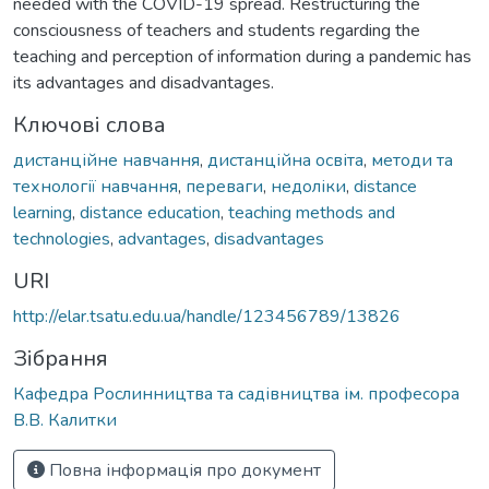
needed with the COVID-19 spread. Restructuring the
consciousness of teachers and students regarding the
teaching and perception of information during a pandemic has
its advantages and disadvantages.
Ключові слова
дистанційне навчання
,
дистанційна освіта
,
методи та
технології навчання
,
переваги
,
недоліки
,
distance
learning
,
distance education
,
teaching methods and
technologies
,
advantages
,
disadvantages
URI
http://elar.tsatu.edu.ua/handle/123456789/13826
Зібрання
Кафедра Рослинництва та садівництва ім. професора
В.В. Калитки
Повна інформація про документ