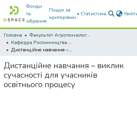
Фонди
Пошук за
та
Статистика
Увій
критеріями
зібрання
Головна
Факультет Агротехнологій та екології
Кафедра Рослинництва та садівництва ім. професора В.В. Калитки
Дистанційне навчання – виклик сучасності для учасників освітнього процесу
Дистанційне навчання – виклик
сучасності для учасників
освітнього процесу