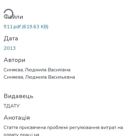
ься...
Файли
911.pdf
(619.63 KB)
Дата
2013
Автори
Синяєва, Людмила Василівна
Синяева, Людмила Васильевна
Видавець
ТДАТУ
Анотація
Стаття присвячена проблемі регулювання витрат на
оплату праці на