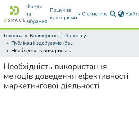
Фонди
Пошук за
та
Статистика
Увій
критеріями
зібрання
Головна
Конференції, збірки, публікації молодих вчених і здобувачів : магістрів, бакалаврів, аспірантів.
Публікації здобувачів (бакалаврів. магістрів, аспірантів)
Необхідність використання методів доведення ефективності маркетингової діяльності
Необхідність використання
методів доведення ефективності
маркетингової діяльності