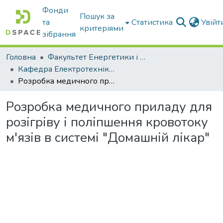
Фонди
Пошук за
та
Статистика
Увій
критеріями
зібрання
Головна
Факультет Енергетики і комп'ютерних технологій
Кафедра Електротехніки і електромеханіки ім. проф. В.В. Овчарова
Розробка медичного приладу для розігріву і поліпшення кровотоку м'язів в системі "Домашній лікар"
Розробка медичного приладу для
розігріву і поліпшення кровотоку
м'язів в системі "Домашній лікар"