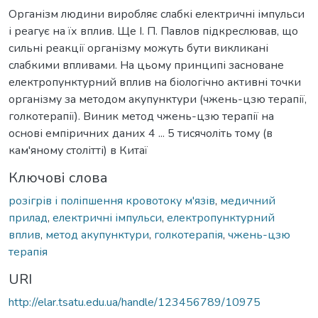
Організм людини виробляє слабкі електричні імпульси
і реагує на їх вплив. Ще І. П. Павлов підкреслював, що
сильні реакції організму можуть бути викликані
слабкими впливами. На цьому принципі засноване
електропунктурний вплив на біологічно активні точки
організму за методом акупунктури (чжень-цзю терапії,
голкотерапії). Виник метод чжень-цзю терапії на
основі емпіричних даних 4 ... 5 тисячоліть тому (в
кам'яному столітті) в Китаї
Ключові слова
розігрів і поліпшення кровотоку м'язів
,
медичний
прилад
,
електричні імпульси
,
електропунктурний
вплив
,
метод акупунктури
,
голкотерапія
,
чжень-цзю
терапія
URI
http://elar.tsatu.edu.ua/handle/123456789/10975