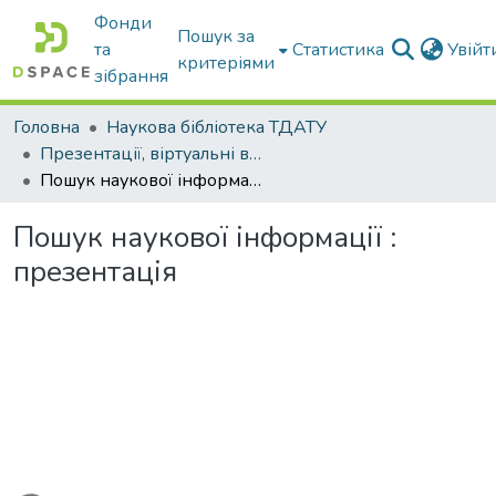
Фонди
Пошук за
та
Статистика
Увій
критеріями
зібрання
Головна
Наукова бібліотека ТДАТУ
Презентації, віртуальні виставки наукової бібліотеки
Пошук наукової інформації : презентація
Пошук наукової інформації :
презентація