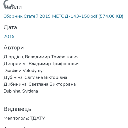
Вантажиться...
Файли
Сборник Статей 2019 МЕТОД-143-150.pdf
(574.06 KB)
Дата
2019
Автори
Діордієв, Володимир Трифонович
Диордиев, Владимир Трифонович
Diordiiev, Volodymyr
Дубініна, Світлана Вікторівна
Дибинина, Светлана Викторовна
Dubinina, Svitlana
Видавець
Мелітополь: ТДАТУ