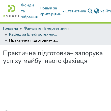
Фонди
Пошук за
та
Статистика
Увій
критеріями
зібрання
Головна
Факультет Енергетики і комп'ютерних технологій
Кафедра Електротехніки і електромеханіки ім. проф. В.В. Овчарова
Практична підготовка– запорука успіху майбутнього фахівця
Практична підготовка– запорука
успіху майбутнього фахівця