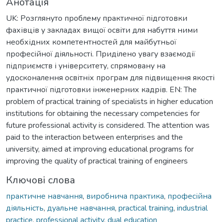
Анотація
UK: Розглянуто проблему практичної підготовки
фахівців у закладах вищої освіти для набуття ними
необхідних компетентностей для майбутньої
професійної діяльності. Приділено увагу взаємодії
підприємств і університету, спрямовану на
удосконалення освітніх програм для підвищення якості
практичної підготовки інженерних кадрів. EN: The
problem of practical training of specialists in higher education
institutions for obtaining the necessary competencies for
future professional activity is considered. The attention was
paid to the interaction between enterprises and the
university, aimed at improving educational programs for
improving the quality of practical training of engineers
Ключові слова
практичне навчання
,
виробнича практика
,
професійна
діяльність
,
дуальне навчання
,
practical training
,
industrial
practice
,
professional activity
,
dual education