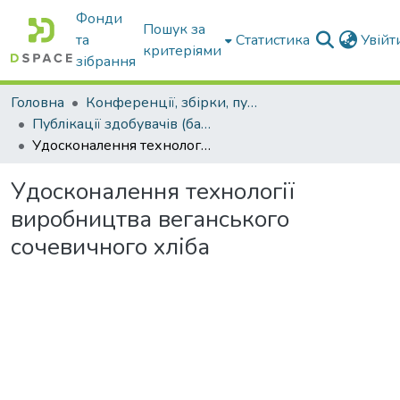
Фонди
Пошук за
та
Статистика
Увій
критеріями
зібрання
Головна
Конференції, збірки, публікації молодих вчених і здобувачів : магістрів, бакалаврів, аспірантів.
Публікації здобувачів (бакалаврів. магістрів, аспірантів)
Удосконалення технології виробництва веганського сочевичного хліба
Удосконалення технології
виробництва веганського
сочевичного хліба