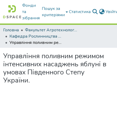
Фонди
Пошук за
та
Статистика
Увій
критеріями
зібрання
Головна
Факультет Агротехнологій та екології
Кафедра Рослинництва та садівництва ім. професора В.В. Калитки
Управління поливним режимом інтенсивних насаджень яблуні в умовах Південного Степу України.
Управління поливним режимом
інтенсивних насаджень яблуні в
умовах Південного Степу
України.