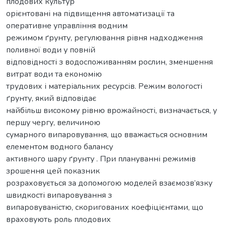
плодових культур
орієнтовані на підвищення автоматизації та
оперативне управління водним
режимом ґрунту, регулювання рівня надходження
поливної води у повній
відповідності з водоспоживанням рослин, зменшення
витрат води та економію
трудових і матеріальних ресурсів. Режим вологості
ґрунту, який відповідає
найбільш високому рівню врожайності, визначається, у
першу чергу, величиною
сумарного випаровування, що вважається основним
елементом водного балансу
активного шару ґрунту . При плануванні режимів
зрошення цей показник
розраховується за допомогою моделей взаємозв’язку
швидкості випаровування з
випаровуваністю, скоригованих коефіцієнтами, що
враховують роль плодових