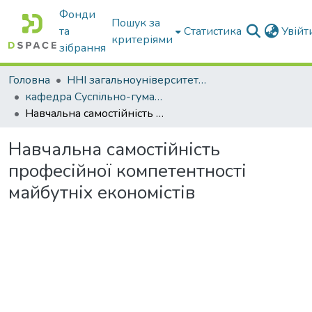
Фонди
Пошук за
та
Статистика
Увій
критеріями
зібрання
Головна
ННІ загальноуніверситетської підготовки
кафедра Суспільно-гуманітарні науки
Навчальна самостійність професійної компетентності майбутніх економістів
Навчальна самостійність
професійної компетентності
майбутніх економістів