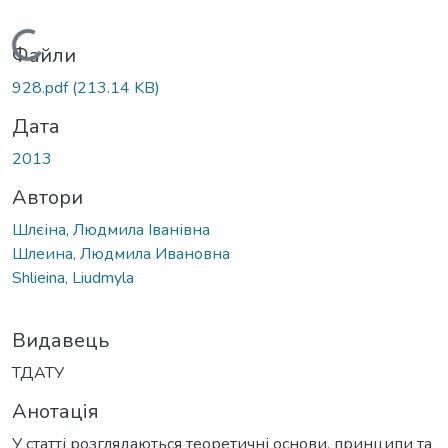
Вантажиться...
Файли
928.pdf
(213.14 KB)
Дата
2013
Автори
Шлєіна, Людмила Іванівна
Шлеина, Людмила Ивановна
Shlieina, Liudmyla
Видавець
ТДАТУ
Анотація
У статті розглядаються теоретичні основи, принципи та