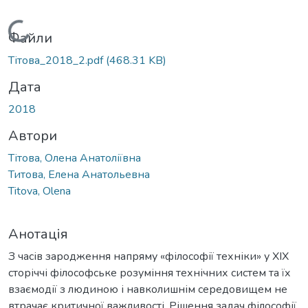
Вантажиться...
Файли
Тітова_2018_2.pdf
(468.31 KB)
Дата
2018
Автори
Тітова, Олена Анатоліївна
Титова, Елена Анатольевна
Titova, Olena
Анотація
З часів зародження напряму «філософії техніки» у ХІХ
сторіччі філософське розуміння технічних систем та їх
взаємодії з людиною і навколишнім середовищем не
втрачає критичної важливості. Рішення задач філософії