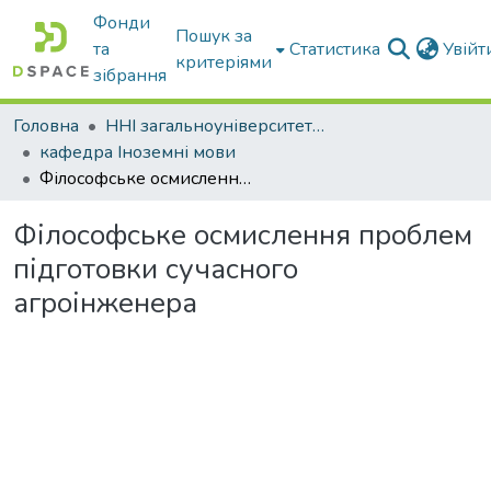
Фонди
Пошук за
та
Статистика
Увій
критеріями
зібрання
Головна
ННІ загальноуніверситетської підготовки
кафедра Іноземні мови
Філософське осмислення проблем підготовки сучасного агроінженера
Філософське осмислення проблем
підготовки сучасного
агроінженера