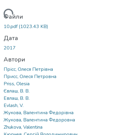
ться...
Файли
10.pdf
(1023.43 KB)
Дата
2017
Автори
Прісс, Олеся Петрівна
Присс, Олеся Петровна
Priss, Оlesia
Євлаш, В. В.
Евлаш, В. В.
Evlash, V.
Жукова, Валентина Федорівна
Жукова, Валентина Федоровна
Zhukova, Valentina
Кюрчев, Сергій Володимирович