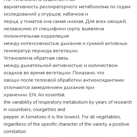
вариативность респираторного метаболизма по годам
исследований у огурцов, кабачков и
перца, у томатов она самая низкая. Для всех овощей,
независимо от специфики сорта, выявлена
положительная корреляция
между интенсивностью дыхания и суммой активных
температур периода вегетации.
Установлена обратная связь
между дыхательной активностью и количеством
осадков вo время вегетации. Показано, что
овощи после тепловой обработки антиоксидантами
отличаются замедлением дыхания при
хранении. EN: An essential
the variability of respiratory metabolism by years of research
in cucumbers, courgettes and
pepper, in tomatoes it is the lowest. For all vegetables,
regardless of the specific character of the variety, a positive
correlation