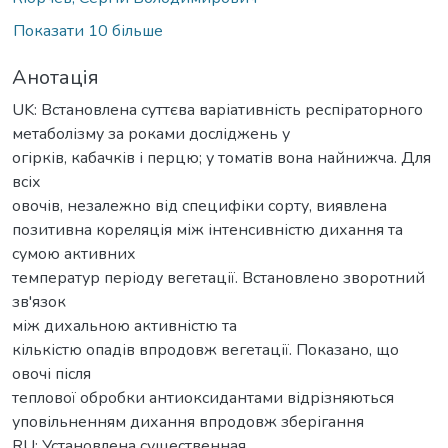
Показати 10 більше
Анотація
UK: Встановлена суттєва варіативність респіраторного
метаболізму за роками досліджень у
огірків, кабачків і перцю; у томатів вона найнижча. Для
всіх
овочів, незалежно від специфіки сорту, виявлена
позитивна кореляція між інтенсивністю дихання та
сумою активних
температур періоду вегетації. Встановлено зворотний
зв'язок
між дихальною активністю та
кількістю опадів впродовж вегетації. Показано, що
овочі після
теплової обробки антиоксидантами відрізняються
уповільненням дихання впродовж зберігання
RU: Установлена существенная