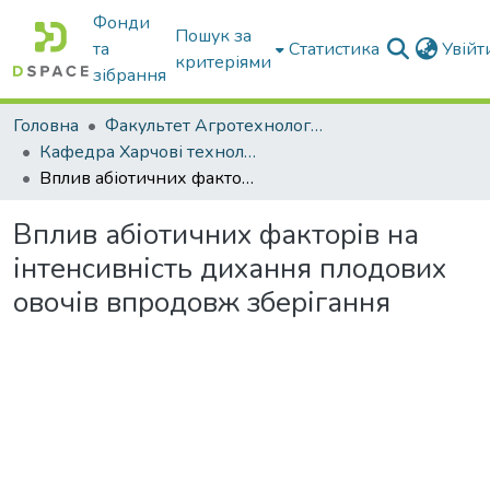
Фонди
Пошук за
та
Статистика
Увій
критеріями
зібрання
Головна
Факультет Агротехнологій та екології
Кафедра Харчові технологіі та готельно-ресторанна справа
Вплив абіотичних факторів на інтенсивність дихання плодових овочів впродовж зберігання
Вплив абіотичних факторів на
інтенсивність дихання плодових
овочів впродовж зберігання