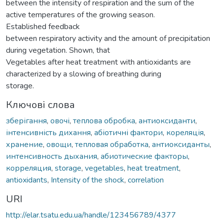
between the intensity of respiration and the sum of the
active temperatures of the growing season.
Established feedback
between respiratory activity and the amount of precipitation
during vegetation. Shown, that
Vegetables after heat treatment with antioxidants are
characterized by a slowing of breathing during
storage.
Ключові слова
зберігання
,
овочі
,
теплова обробка
,
антиоксиданти
,
інтенсивність дихання
,
абіотичні фактори
,
кореляція
,
хранение
,
овощи
,
тепловая обработка
,
антиоксиданты
,
интенсивность дыхания
,
абиотические факторы
,
корреляция
,
storage
,
vegetables
,
heat treatment
,
аntioxidants
,
Intensity of the shock
,
correlation
URI
http://elar.tsatu.edu.ua/handle/123456789/4377