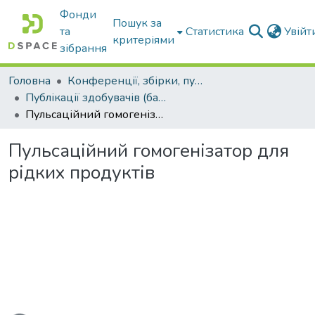
Фонди
Пошук за
та
Статистика
Увій
критеріями
зібрання
Головна
Конференції, збірки, публікації молодих вчених і здобувачів : магістрів, бакалаврів, аспірантів.
Публікації здобувачів (бакалаврів. магістрів, аспірантів)
Пульсаційний гомогенізатор для рідких продуктів
Пульсаційний гомогенізатор для
рідких продуктів