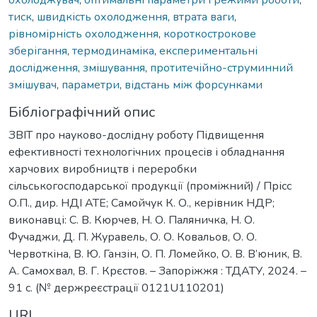
тиск
,
швидкість охолодження
,
втрата ваги
,
рівномірність охолодження
,
короткострокове
зберігання
,
термодинаміка
,
експериментальні
дослідження
,
змішування
,
протитечійно-струминний
змішувач
,
параметри
,
відстань між форсунками
Бібліографічний опис
ЗВІТ про науково-дослідну роботу Підвищення
ефективності технологічних процесів і обладнання
харчових виробництв і переробки
сільськогосподарської продукції (проміжний) / Прісс
О.П., дир. НДІ АТЕ; Самойчук К. О., керівник НДР;
виконавці: С. В. Кюрчев, Н. О. Паляничка, Н. О.
Фучаджи, Д. П. Журавель, О. О. Ковальов, О. О.
Червоткіна, В. Ю. Ганзін, О. П. Ломейко, О. В. В’юник, В.
А. Самохвал, В. Г. Крєстов. – Запоріжжя : ТДАТУ, 2024. –
91 с. (№ держреєстрації 0121U110201)
URI