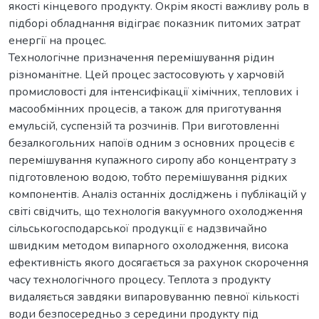
якості кінцевого продукту. Окрім якості важливу роль в
підборі обладнання відіграє показник питомих затрат
енергії на процес.
Технологічне призначення перемішування рідин
різноманітне. Цей процес застосовують у харчовій
промисловості для інтенсифікації хімічних, теплових і
масообмінних процесів, а також для приготування
емульсій, суспензій та розчинів. При виготовленні
безалкогольних напоїв одним з основних процесів є
перемішування купажного сиропу або концентрату з
підготовленою водою, тобто перемішування рідких
компонентів. Аналіз останніх досліджень і публікацій у
світі свідчить, що технологія вакуумного охолодження
сільськогосподарської продукції є надзвичайно
швидким методом випарного охолодження, висока
ефективність якого досягається за рахунок скорочення
часу технологічного процесу. Теплота з продукту
видаляється завдяки випаровуванню певної кількості
води безпосередньо з середини продукту під