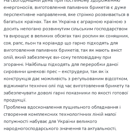
На сьогоднішній день при постійному здороженню
енергоносіїв, виготовлення паливних брикетів є дуже
перспективне направлення, яке стрімко розвивається в
багатьох країнах. Так як Україна є аграрною країною з
досить непогано розвинутим сільським господарством
та вирощує в великих обсягах такі рослин як соняшник,
соя, рапс, льон та коріандр що гарно підходять для
виготовлення паливних брикетів, так як мають вміст
олій, який забезпечує ви-соку тепловіддачу при
згоранні. Найбільш підходять для переробки даної
сировини шнекові прес – екструдери, так як їх
конструкція дає можливість з регульованим відсотком,
віджимати технічні олії під час виготовлення брикету та
забезпечувати доволі гарні показники по якості готової
продукції.
Проблема вдосконалення лущильного обладнання і
створення комплексних технологічних ліній малої
потужності набуває для України великого
народногосподарського значення та актуальності,