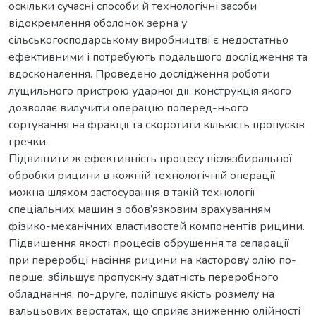
оскільки сучасні способи й технологічні засоби
відокремлення оболонок зерна у
сільськогосподарському виробництві є недостатньо
ефективними і потребують подальшого дослідження та
вдосконалення. Проведено дослідження роботи
лущильного пристрою ударної дії, конструкція якого
дозволяє вилучити операцію поперед-нього
сортування на фракції та скоротити кількість пропусків
гречки.
Підвищити ж ефективність процесу післязбиральної
обробки рицини в кожній технологічній операції
можна шляхом застосування в такій технології
спеціальних машин з обов’язковим врахуванням
фізико-механічних властивостей компонентів рицини.
Підвищення якості процесів обрушення та сепарації
при переробці насіння рицини на касторову олію по-
перше, збільшує пропускну здатність переробного
обладнання, по-друге, поліпшує якість розмелу на
вальцьових верстатах, що сприяє зниженню олійності