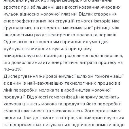
жирових кульок критерій Вебера. Його значення
зростає при збільшенні швидкості ковзання жирових
кульок відносно молочної плазми. Відтак створення
енергоефективних конструкцій гомогенізаторів має
ґрунтуватись на створенні максимальної різниці між
швидкостями руху знежиреного молока та вершків.
Одночасно зі створенням сприятливих умов для
руйнування жирових кульок при цьому
використовується принцип роздільної подачі вершків,
що дозволяє знизити енергетичні витрати процесу на
40–60%.
Диспергування жирової емульсії шляхом гомогенізації
є одним із най-важливіших технологічних процесів в
лінії переробки молока та виробництва молочної
продукції. Від якості гомогенізації напряму залежать
харчова цінність молока та продуктів його переробки,
смакові властивості та засвоюваність його організмом
людини. Тож до гомогенізаторів, які використовуються
на підприємствах висуваються підвищені вимоги щодо