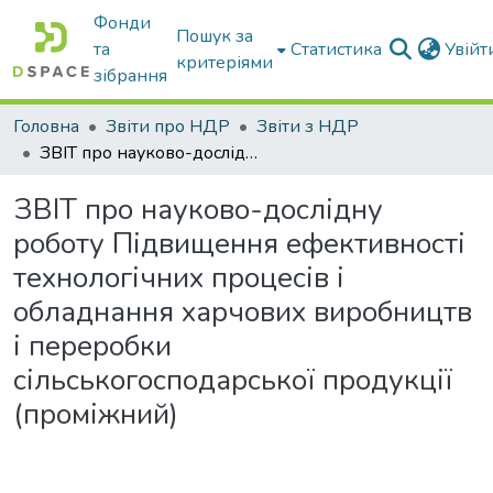
Фонди
Пошук за
та
Статистика
Увій
критеріями
зібрання
Головна
Звіти про НДР
Звіти з НДР
ЗВІТ про науково-дослідну роботу Підвищення ефективності технологічних процесів і обладнання харчових виробництв і переробки сільськогосподарської продукції (проміжний)
ЗВІТ про науково-дослідну
роботу Підвищення ефективності
технологічних процесів і
обладнання харчових виробництв
і переробки
сільськогосподарської продукції
(проміжний)