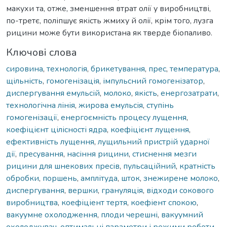
макухи та, отже, зменшення втрат олії у виробництві,
по-третє, поліпшує якість жмиху й олії, крім того, лузга
рицини може бути використана як тверде біопаливо.
Ключові слова
сировина
,
технологія
,
брикетування
,
прес
,
температура
,
щільність
,
гомогенізація
,
імпульсний гомогенізатор
,
диспергування емульсій
,
молоко
,
якість
,
енергозатрати
,
технологічна лінія
,
жирова емульсія
,
ступінь
гомогенізації
,
енергоємність процесу лущення
,
коефіцієнт цілісності ядра
,
коефіцієнт лущення
,
ефективність лущення
,
лущильний пристрій ударної
дії
,
пресування
,
насіння рицини
,
стиснення мезги
рицини для шнекових пресів
,
пульсаційний
,
кратність
обробки
,
поршень
,
амплітуда
,
шток
,
знежирене молоко
,
диспергування
,
вершки
,
грануляція
,
відходи сокового
виробництва
,
коефіціент тертя
,
коефіент спокою
,
вакуумне охолодження
,
плоди черешні
,
вакуумний
охолоджувач
,
оптимальні параметри і режими роботи
,