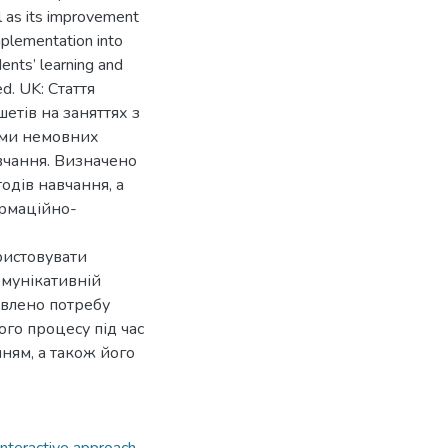
ll as its improvement
mplementation into
dents’ learning and
ied. UK: Стаття
етів на заняттях з
ами немовних
вчання. Визначено
одів навчання, а
ормаційно-
ристовувати
омунікативній
овлено потребу
го процесу під час
ням, а також його