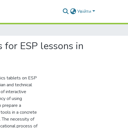
Увійти
s for ESP lessons in
hics tablets on ESP
ian and technical
of interactive
cy of using
o prepare a
 tools in a concrete
. The necessity of
cational process of