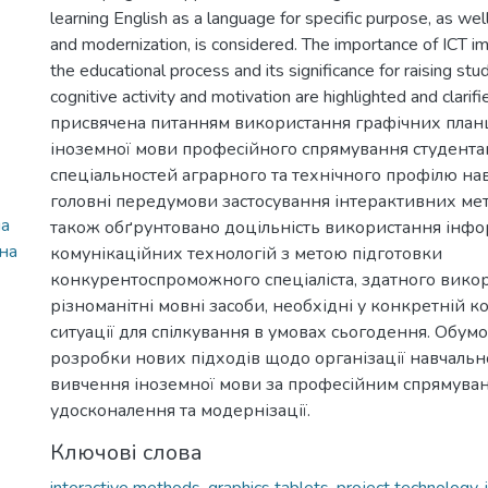
learning English as a language for specific purpose, as we
and modernization, is considered. The importance of ICT i
the educational process and its significance for raising stu
cognitive activity and motivation are highlighted and clarif
присвячена питанням використання графічних планш
іноземної мови професійного спрямування студент
спеціальностей аграрного та технічного профілю на
головні передумови застосування інтерактивних мет
на
також обґрунтовано доцільність використання інф
на
комунікаційних технологій з метою підготовки
конкурентоспроможного спеціаліста, здатного вико
різноманітні мовні засоби, необхідні у конкретній к
ситуації для спілкування в умовах сьогодення. Обум
розробки нових підходів щодо організації навчально
вивчення іноземної мови за професійним спрямуван
удосконалення та модернізації.
Ключові слова