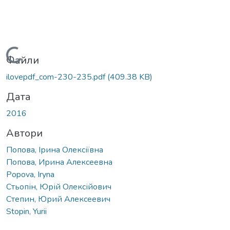
Вантажиться...
Файли
ilovepdf_com-230-235.pdf
(409.38 KB)
Дата
2016
Автори
Попова, Ірина Олексіївна
Попова, Ирина Алексеевна
Popovа, Іryna
Стьопін, Юрій Олексійович
Степин, Юрий Алексеевич
Stopin, Yurii