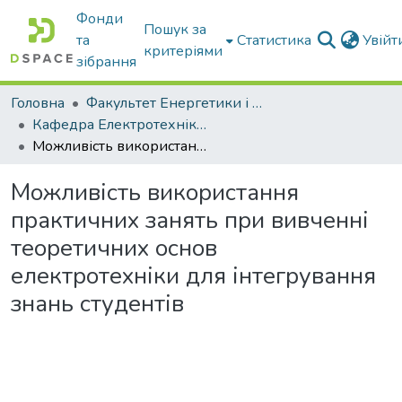
Фонди
Пошук за
та
Статистика
Увій
критеріями
зібрання
Головна
Факультет Енергетики і комп'ютерних технологій
Кафедра Електротехніки і електромеханіки ім. проф. В.В. Овчарова
Можливість використання практичних занять при вивченні теоретичних основ електротехніки для інтегрування знань студентів
Можливість використання
практичних занять при вивченні
теоретичних основ
електротехніки для інтегрування
знань студентів