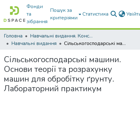
Фонди
Пошук за
та
Статистика
Увій
критеріями
зібрання
Головна
Навчальні видання. Конспекти лекцій
Навчальні видання
Сільськогосподарські машини. Основи теорії та розрахунку машин для обробітку ґрунту. Лабораторний практикум
Сільськогосподарські машини.
Основи теорії та розрахунку
машин для обробітку ґрунту.
Лабораторний практикум