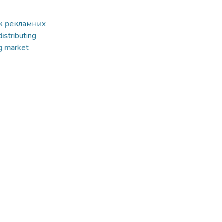
к рекламних
istributing
ng market