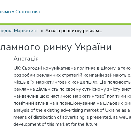
ріями
Статистика
федра Маркетинг
Аналіз розвитку рекламного ринку України
кламного ринку України
Анотація
UK: Сьогодні комунікативна політика в цілому, а та
розробки рекламних стратегій компаній займають 
місць в їх маркетингових концепціях. Це пояснюєть
рекламна діяльність по своєму сутнісному змісту вис
найважливішою частиною маркетингової політики ко
помітний вплив на її позиціонування на цільових ри
analysis of the existing advertising market of Ukraine as 
means of distribution of advertising is presented, as well 
development of this market for the future.