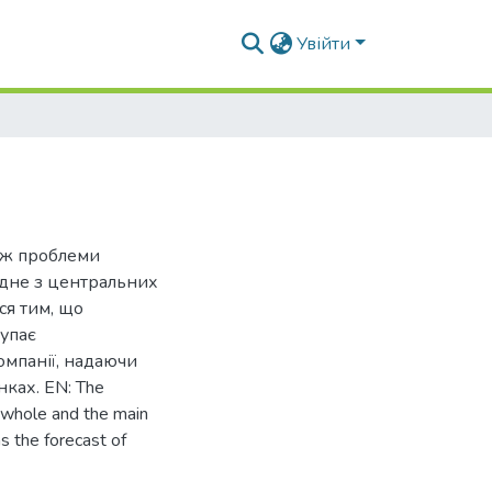
Увійти
кож проблеми
одне з центральних
ся тим, що
тупає
мпанії, надаючи
нках. EN: The
a whole and the main
as the forecast of