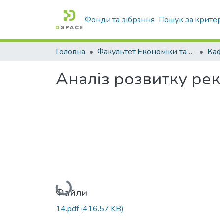
Фонди та зібрання
Пошук за крите
Головна
Факультет Економіки та бізнесу
Ка
Аналіз розвитку ре
Вантажиться...
Файли
14.pdf
(416.57 KB)