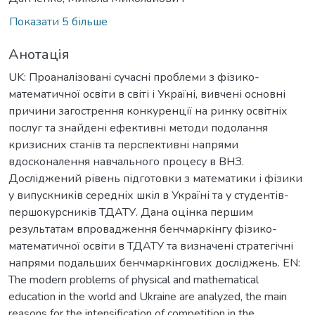
Показати 5 більше
Анотація
UK: Проаналізовані сучасні проблеми з фізико-
математичної освіти в світі і Україні, вивчені основні
причини загострення конкуренції на ринку освітніх
послуг та знайдені ефективні методи подолання
кризисних станів та перспективні напрями
вдосконалення навчального процесу в ВНЗ.
Досліджений рівень підготовки з математики і фізики
у випускників середніх шкіл в Україні та у студентів-
першокурсників ТДАТУ. Дана оцінка першим
результатам впровадження бенчмаркінгу фізико-
математичної освіти в ТДАТУ та визначені стратегічні
напрями подальших бенчмаркінгових досліджень. EN:
The modern problems of physical and mathematical
education in the world and Ukraine are analyzed, the main
reasons for the intensification of competition in the