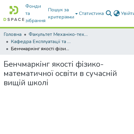
Фонди
Пошук за
та
Статистика
Увій
критеріями
зібрання
Головна
Факультет Механіко-технологічний
Кафедра Експлуатації та технічного сервісу машин
Бенчмаркінг якості фізико-математичної освіти в сучасній вищій школі
Бенчмаркінг якості фізико-
математичної освіти в сучасній
вищій школі