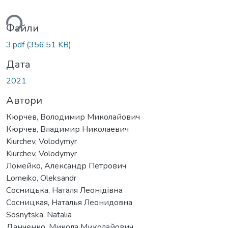
ься...
Файли
3.pdf
(356.51 KB)
Дата
2021
Автори
Кюрчев, Володимир Миколайович
Кюрчев, Владимир Николаевич
Kiurchev, Volodymyr
Kiurchev, Volodymyr
Ломейко, Александр Петрович
Lomeiko, Oleksandr
Сосницька, Наталя Леонідівна
Сосницкая, Наталья Леонидовна
Sosnytska, Natalia
Данченко, Микола Миколайович