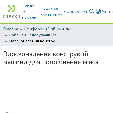
Фонди
Пошук за
та
Статистика
Увій
критеріями
зібрання
Головна
Конференції, збірки, публікації молодих вчених і здобувачів : магістрів, бакалаврів, аспірантів.
Публікації здобувачів (бакалаврів. магістрів, аспірантів)
Вдосконалення конструкції машини для подрібнення м’яса
Вдосконалення конструкції
машини для подрібнення м’яса