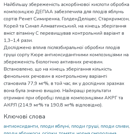
Найбільшу збереженість аскорбінової кислоти обробка
композицією ДЕПАА забезпечила для плодів яблунь
сортів Ренет Симиренка, ГолденДелішес, Старкримсон,
Корей та Синап Алмаатинський, на кінець зберігання
вміст вітаміну С перевищував контрольний варіант в
1,3–1,4 рази.
Досліджено вплив післязбиральної обробки плодів
груші сорту Кюре антиоксидантними композиціями на
збереженість біологічно активних речовин.
Встановлено, що на кінець зберігання кількість
фенольних речовин в контрольному варіанті
становила 77,9 мг%, в той час, як у дослідних зразках
вона була значно вищою. Найкращі результати
отримані при обробці плодів композиціями АКРГ та
АКРЛ (214,9 мг% та 190,8 мг% відповідно).
Ключові слова
антиоксиданти
,
плоди яблуні
,
плоди груші
,
плоди сливи
,
плоди абрикоси
,
огірки
,
томати
,
чорна смородина
,