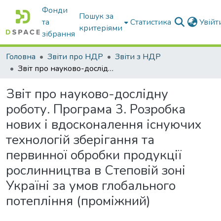
Фонди
Пошук за
та
Статистика
Увій
критеріями
зібрання
Головна
Звіти про НДР
Звіти з НДР
Звіт про науково-дослідну роботу. Програма 3. Розробка нових і вдосконалення існуючих технологій зберігання та первинної обробки продукції рослинництва в Степовій зоні Україні за умов глобального потепління (проміжний)
Звіт про науково-дослідну
роботу. Програма 3. Розробка
нових і вдосконалення існуючих
технологій зберігання та
первинної обробки продукції
рослинництва в Степовій зоні
Україні за умов глобального
потепління (проміжний)