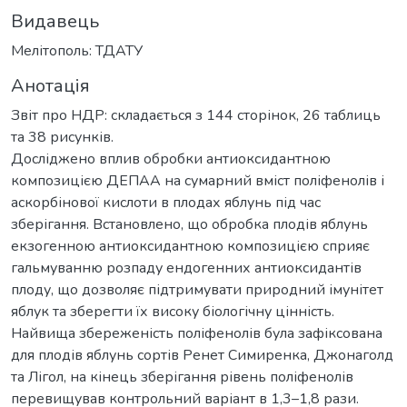
Видавець
Мелітополь: ТДАТУ
Анотація
Звіт про НДР: складається з 144 сторінок, 26 таблиць
та 38 рисунків.
Досліджено вплив обробки антиоксидантною
композицією ДЕПАА на сумарний вміст поліфенолів і
аскорбінової кислоти в плодах яблунь під час
зберігання. Встановлено, що обробка плодів яблунь
екзогенною антиоксидантною композицією сприяє
гальмуванню розпаду ендогенних антиоксидантів
плоду, що дозволяє підтримувати природний імунітет
яблук та зберегти їх високу біологічну цінність.
Найвища збереженість поліфенолів була зафіксована
для плодів яблунь сортів Ренет Симиренка, Джонаголд
та Лігол, на кінець зберігання рівень поліфенолів
перевищував контрольний варіант в 1,3–1,8 рази.