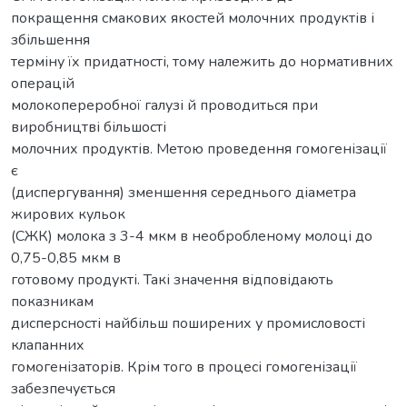
покращення смакових якостей молочних продуктів і
збільшення
терміну їх придатності, тому належить до нормативних
операцій
молокопереробної галузі й проводиться при
виробництві більшості
молочних продуктів. Метою проведення гомогенізації
є
(диспергування) зменшення середнього діаметра
жирових кульок
(СЖК) молока з 3-4 мкм в необробленому молоці до
0,75-0,85 мкм в
готовому продукті. Такі значення відповідають
показникам
дисперсності найбільш поширених у промисловості
клапанних
гомогенізаторів. Крім того в процесі гомогенізації
забезпечується