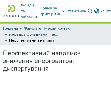
Фонди
Пошук за
та
Статистика
Увій
критеріями
зібрання
Головна
Факультет Механіко-технологічний
кафедра Обладнання переробних і харчових виробництв ім. професора Ф.Ю. Ялпачика
Перспективний напрямок зниження енерговитрат диспергування
Перспективний напрямок
зниження енерговитрат
диспергування