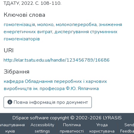
ТДАТУ, 2022. С. 108-110.
Ключові слова
гомогенізація
,
молоко
,
молокопереробка
,
зниження
енергетичних витрат
,
диспергування струминних
гомогенізаторів
URI
http://elar.tsatu.edu.ua/handle/123456789/16686
Зібрання
кафедра Обладнання переробних і харчових
виробництв ім. професора Ф.Ю. Ялпачика
Повна інформація про документ
DSpace software
copyright © 2002-2026
LYRASIS
алаштування
Accessibility
Політика
Угода
Sen
куків
settings
приватності
користувача
Feedba