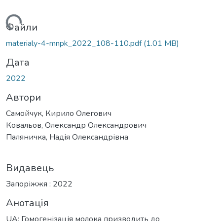
иться...
Файли
materialy-4-mnpk_2022_108-110.pdf
(1.01 MB)
Дата
2022
Автори
Самойчук, Кирило Олегович
Ковальов, Олександр Олександрович
Паляничка, Надія Олександрівна
Видавець
Запоріжжя : 2022
Анотація
UA: Гомогенізація молока призводить до