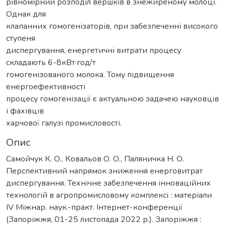
рівномірний розподіл вершків в знежиреному молоці.
Однак для
клапанних гомогенізаторів, при забезпеченні високого
ступеня
диспергування, енергетичні витрати процесу
складають 6-8кВт·год/т
гомогенізованого молока. Тому підвищення
енергоефективності
процесу гомогенізації є актуальною задачею науковців
і фахівців
харчової галузі промисловості.
Опис
Самойчук К. О., Ковальов О. О., Паляничка Н. О.
Перспективний напрямок зниження енерговитрат
диспергування. Технічне забезпечення інноваційних
технологій в агропромисловому комплексі : матеріали
IV Міжнар. наук.-практ. Інтернет-конференції
(Запоріжжя, 01-25 листопада 2022 р.). Запоріжжя :